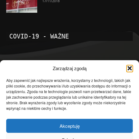
17/11/2018
COVID-19 - WAŻNE
POPULARNE KATEGORIE
Zarządzaj zgodą
Temat dnia
4601
Aby zapewnić jak najlepsze wrażenia, korzystamy z technologii, takich jak
pliki cookie, do przechowywania i/lub uzyskiwania dostępu do informacji o
Publicystyka
4363
urządzeniu. Zgoda na te technologie pozwoli nam przetwarzać dane, takie
jak zachowanie podczas przeglądania lub unikalne identyfikatory na tej
Polityka
3639
stronie. Brak wyrażenia zgody lub wycofanie zgody może niekorzystnie
Polska
3462
wpłynąć na niektóre cechy i funkcje.
Społeczeństwo
2823
Akceptuję
Kraj
1290
Gospodarka
1230