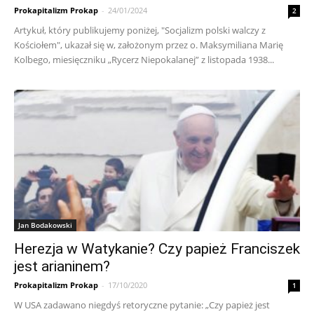
Prokapitalizm Prokap
-
24/01/2024
2
Artykuł, który publikujemy poniżej, "Socjalizm polski walczy z
Kościołem", ukazał się w, założonym przez o. Maksymiliana Marię
Kolbego, miesięczniku „Rycerz Niepokalanej” z listopada 1938...
Jan Bodakowski
Herezja w Watykanie? Czy papież Franciszek
jest arianinem?
Prokapitalizm Prokap
-
17/10/2020
1
W USA zadawano niegdyś retoryczne pytanie: „Czy papież jest