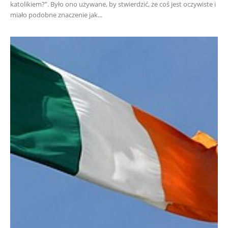
katolikiem?”. Było ono używane, by stwierdzić, że coś jest oczywiste i
miało podobne znaczenie jak...