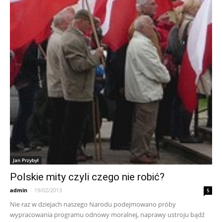
Jan Przybył
Polskie mity czyli czego nie robić?
admin
-
19/02/2013
5
Nie raz w dziejach naszego Narodu podejmowano próby
wypracowania programu odnowy moralnej, naprawy ustroju bądź