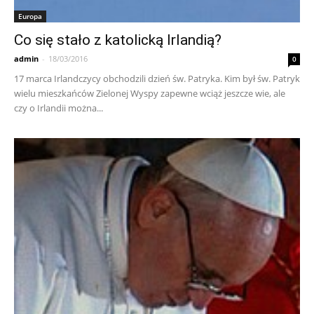
Europa
Co się stało z katolicką Irlandią?
admin
-
18/03/2016
0
17 marca Irlandczycy obchodzili dzień św. Patryka. Kim był św. Patryk
wielu mieszkańców Zielonej Wyspy zapewne wciąż jeszcze wie, ale
czy o Irlandii można...