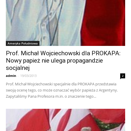
Ameryka Południowa
Prof. Michał Wojciechowski dla PROKAPA:
Nowy papież nie ulega propagandzie
socjalnej
admin
-
19/03/2013
2
Prof. Michał Wojciechowski specjalnie dla PROKAPA przedstawia
swoją ocenę tego, co może oznaczać wybór papieża z Argentyny.
Zapytaliśmy Pana Profesora m.in. o znaczenie tego...