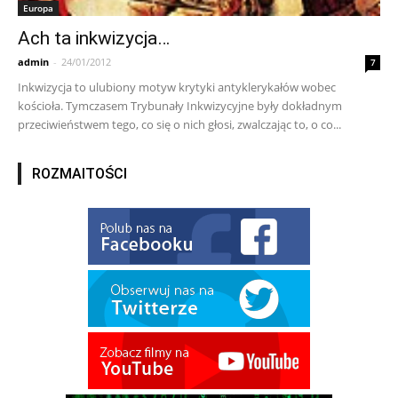
Europa
Ach ta inkwizycja…
admin
-
24/01/2012
7
Inkwizycja to ulubiony motyw krytyki antyklerykałów wobec
kościoła. Tymczasem Trybunały Inkwizycyjne były dokładnym
przeciwieństwem tego, co się o nich głosi, zwalczając to, o co...
ROZMAITOŚCI