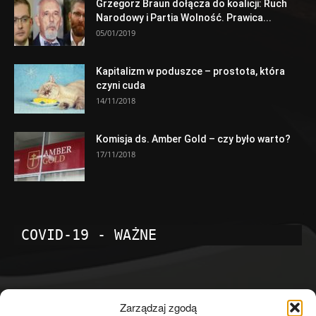
Grzegorz Braun dołącza do koalicji: Ruch
Narodowy i Partia Wolność. Prawica...
05/01/2019
Kapitalizm w poduszce – prostota, która
czyni cuda
14/11/2018
Komisja ds. Amber Gold – czy było warto?
17/11/2018
COVID-19 - WAŻNE
POPULARNE KATEGORIE
Zarządzaj zgodą