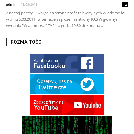
admin
-
11/03/2011
12
Z naszej poczty... Skarga na stronniczość telewizyjnych Wiadomości
w dniu 5.03.2011r w temacie zagrożeń ze strony RAŚ W głównym
wydaniu "Wiadomości" TVP1 o godz. 19.30 dokonano...
ROZMAITOŚCI