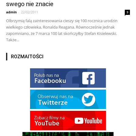
swego nie znacie
admin
-
22/02/2011
9
Olbrzymią falą zainteresowania cieszy się 100 rocznica urodzin
wielkiego człowieka, Ronalda Reagana. Równocześnie jednak
zapomniano, że 7 marca 100 lat skończyłby Stefan Kisielewski.
Także...
ROZMAITOŚCI