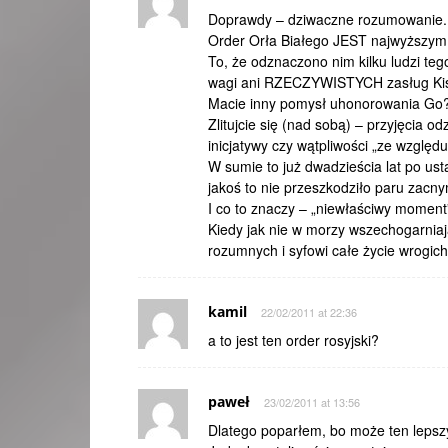
Doprawdy – dziwaczne rozumowanie.
Order Orła Białego JEST najwyższy
To, że odznaczono nim kilku ludzi te
wagi ani RZECZYWISTYCH zasług Kis
Macie inny pomysł uhonorowania Go
Zlitujcie się (nad sobą) – przyjęcia
inicjatywy czy wątpliwości „ze względ
W sumie to już dwadzieścia lat po us
jakoś to nie przeszkodziło paru zac
I co to znaczy – „niewłaściwy moment
Kiedy jak nie w morzy wszechogarniają
rozumnych i syfowi całe życie wrogic
kamil
22/02/2011 at 22:36
a to jest ten order rosyjski?
paweł
23/02/2011 at 13:56
Dlatego poparłem, bo może ten lepsz