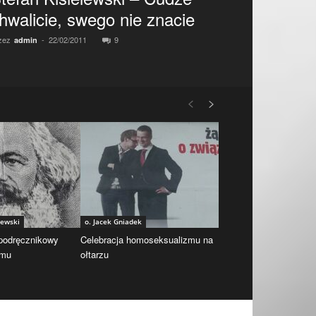
hwalicie, swego nie znacie
zez
-
22/02/2011
9
admin
iewski
o. Jacek Gniadek
 podręcznikowy
Celebracja homoseksualizmu na
zmu
ołtarzu