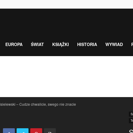
EUROPA
ŚWIAT
KSIĄŻKI
HISTORIA
WYWIAD
isielewski – Cudze chwalicie, swego nie znacie
S
T
S