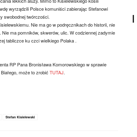
ania lekkich aluzji. Mimo to Kisielewskiego kosili
zywdę wyrządzili Polsce komuniści zabierając Stefanowi
uty swobodnej twórczości.
sielewskiemu. Nie ma go w podręcznikach do historii, nie
m. Nie ma pomników, skwerów, ulic. W codziennej zadymie
 tabliczce ku czci wielkiego Polaka .
ydenta RP Pana Bronisława Komorowskiego w sprawie
Białego, może to zrobić
TUTAJ
.
Stefan Kisielewski