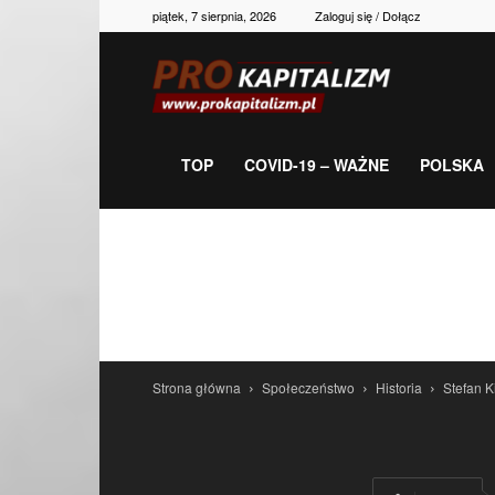
piątek, 7 sierpnia, 2026
Zaloguj się / Dołącz
Prokapitalizm,
gospodarka,
TOP
COVID-19 – WAŻNE
POLSKA
polityka,
historia,
Strona główna
Społeczeństwo
Historia
Stefan K
newsy