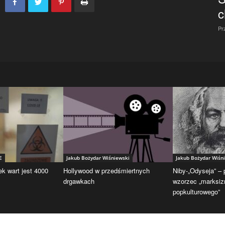
c
Pr
E
Jakub Bożydar Wiśniewski
Jakub Bożydar Wiśn
ek wart jest 4000
Hollywood w przedśmiertnych
Niby-„Odyseja” –
drgawkach
wzorzec „marksi
popkulturowego”