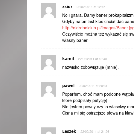
xsior
22/02/2011 at 12:15
No i gitara. Damy baner prokapitalizm
Gdyby natomiast ktoś chciał dać baner 
http://oldrebelclub.pl/images/Baner.jp
Oczywiście można też wykazać się sw
własny baner.
kamil
22/02/2011 at 13:40
nazwisko zobowiązuje (mnie).
pawel
22/02/2011 at 20:31
Poparłem, choć mam podobne wątpliwoś
które podpisały petycję).
Nie jestem pewny czy to właściwy mom
Cisna mi się ostrzejsze słowa na kla
Leszek
22/02/2011 at 21:26