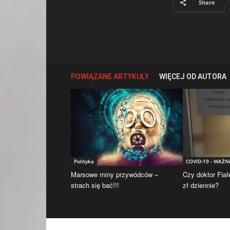
Share
POWIĄZANE ARTYKUŁY
WIĘCEJ OD AUTORA
Polityka
COVID-19 - WAŻN
Marsowe miny przywódców –
Czy doktor Fiał
strach się bać!!!
zł dziennie?