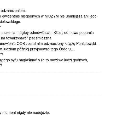
m odznaczeniem.
go ewidentnie niegodnych w NICZYM nie umniejsza ani jego
ielewskiego.
?
 odznaczenia mógłby odmówić sam Kisiel, odmowa poparcia
u na towarzystwo” jest śmieszna.
tanowieniu OOB został nim odznaczony książę Poniatowski –
nym ludziom później przyjmować tego Orderu…
”?
cego syfu nagłaśniać o ile to możliwe ludzi godnych,
h?
y moment nigdy nie nadejdzie.