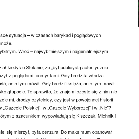
lsce sytuacja – w czasach barykad i poglądowych
 może.
ybitnym. Wróć – najwybitniejszym i najgenialniejszym
iał kiedyś o Stefanie, że „był publicystą autentycznie
alczył z poglądami, pomysłami. Gdy bredziła władza
ść, on o tym mówił. Gdy bredzili księża, on o tym mówił.
o głupocie. To sprawiło, że znajomi często się z nim nie
cie mi, drodzy czytelnicy, czy jest w powojennej historii
w „Gazecie Polskiej”, w „Gazecie Wyborczej” i w „Nie”?
o którym z szacunkiem wypowiadają się Kiszczak, Michnik i
siel się mierzył, była cenzura. Do maksimum opanował