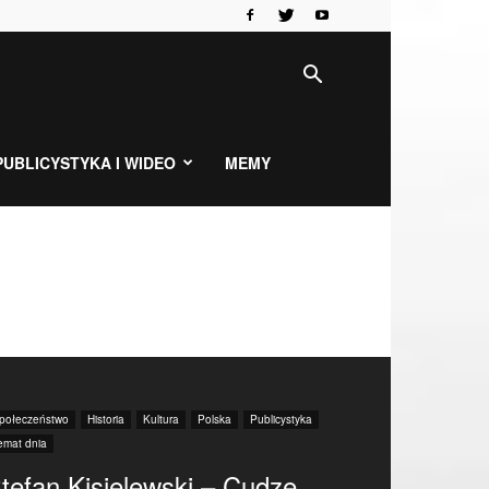
PUBLICYSTYKA I WIDEO
MEMY
połeczeństwo
Historia
Kultura
Polska
Publicystyka
emat dnia
tefan Kisielewski – Cudze