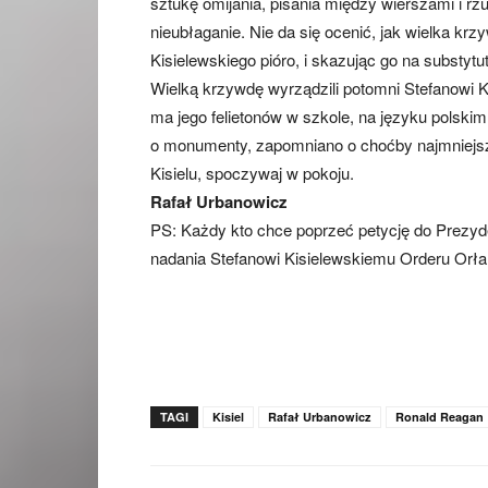
sztukę omijania, pisania między wierszami i rzuc
nieubłaganie. Nie da się ocenić, jak wielka kr
Kisielewskiego pióro, i skazując go na substyt
Wielką krzywdę wyrządzili potomni Stefanowi Ki
ma jego felietonów w szkole, na języku polski
o monumenty, zapomniano o choćby najmniejszej
Kisielu, spoczywaj w pokoju.
Rafał Urbanowicz
PS: Każdy kto chce poprzeć petycję do Prez
nadania Stefanowi Kisielewskiemu Orderu Orła 
TAGI
Kisiel
Rafał Urbanowicz
Ronald Reagan