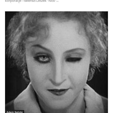
korporacje - twierdzi Leszek "Nick"...
Adam Kalicki