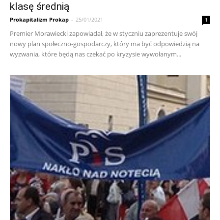
klasę średnią
Prokapitalizm Prokap
-
25/01/2021
1
Premier Morawiecki zapowiadał, że w styczniu zaprezentuje swój
nowy plan społeczno-gospodarczy, który ma być odpowiedzią na
wyzwania, które będą nas czekać po kryzysie wywołanym...