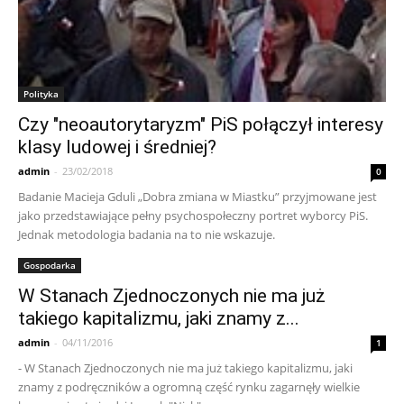
Polityka
Czy "neoautorytaryzm" PiS połączył interesy
klasy ludowej i średniej?
admin
-
23/02/2018
0
Badanie Macieja Gduli „Dobra zmiana w Miastku” przyjmowane jest
jako przedstawiające pełny psychospołeczny portret wyborcy PiS.
Jednak metodologia badania na to nie wskazuje.
Gospodarka
W Stanach Zjednoczonych nie ma już
takiego kapitalizmu, jaki znamy z...
admin
-
04/11/2016
1
- W Stanach Zjednoczonych nie ma już takiego kapitalizmu, jaki
znamy z podręczników a ogromną część rynku zagarnęły wielkie