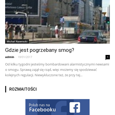
Michał Nawrocki
Gdzie jest pogrzebany smog?
admin
-
18/01/2017
1
Od kilku tygodni jesteśmy bombardowani alarmistycznymi newsami
o smogu. Sprawą zajął się rząd, więc możemy się spodziewać
kolejnych regulacji. Niewykluczone też, że przy tej...
ROZMAITOŚCI