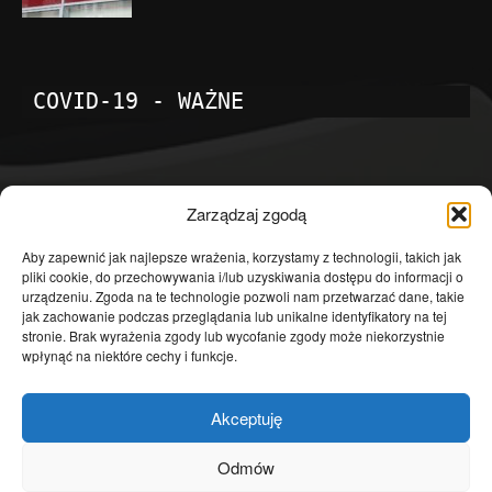
COVID-19 - WAŻNE
POPULARNE KATEGORIE
Zarządzaj zgodą
Temat dnia
4601
Aby zapewnić jak najlepsze wrażenia, korzystamy z technologii, takich jak
pliki cookie, do przechowywania i/lub uzyskiwania dostępu do informacji o
Publicystyka
4363
urządzeniu. Zgoda na te technologie pozwoli nam przetwarzać dane, takie
jak zachowanie podczas przeglądania lub unikalne identyfikatory na tej
Polityka
3639
stronie. Brak wyrażenia zgody lub wycofanie zgody może niekorzystnie
Polska
3462
wpłynąć na niektóre cechy i funkcje.
Społeczeństwo
2823
Akceptuję
Kraj
1290
Gospodarka
1230
Odmów
Europa
866