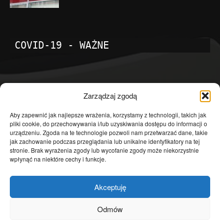
COVID-19 - WAŻNE
POPULARNE KATEGORIE
Zarządzaj zgodą
Temat dnia
4601
Aby zapewnić jak najlepsze wrażenia, korzystamy z technologii, takich jak
pliki cookie, do przechowywania i/lub uzyskiwania dostępu do informacji o
Publicystyka
4363
urządzeniu. Zgoda na te technologie pozwoli nam przetwarzać dane, takie
jak zachowanie podczas przeglądania lub unikalne identyfikatory na tej
Polityka
3639
stronie. Brak wyrażenia zgody lub wycofanie zgody może niekorzystnie
Polska
3462
wpłynąć na niektóre cechy i funkcje.
Społeczeństwo
2823
Akceptuję
Kraj
1290
Gospodarka
1230
Odmów
Europa
866