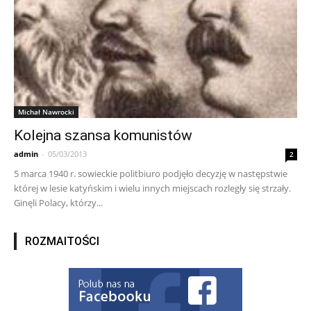
Michał Nawrocki
Kolejna szansa komunistów
admin
-
05/03/2013
2
5 marca 1940 r. sowieckie politbiuro podjęło decyzję w następstwie
której w lesie katyńskim i wielu innych miejscach rozległy się strzały.
Ginęli Polacy, którzy...
ROZMAITOŚCI