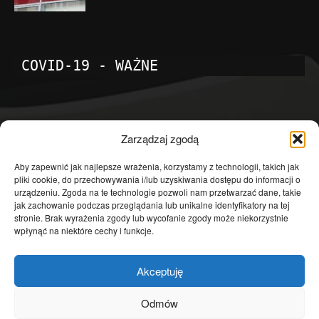
COVID-19 - WAŻNE
POPULARNE KATEGORIE
Zarządzaj zgodą
Temat dnia
4601
Aby zapewnić jak najlepsze wrażenia, korzystamy z technologii, takich jak
pliki cookie, do przechowywania i/lub uzyskiwania dostępu do informacji o
Publicystyka
4363
urządzeniu. Zgoda na te technologie pozwoli nam przetwarzać dane, takie
jak zachowanie podczas przeglądania lub unikalne identyfikatory na tej
Polityka
3639
stronie. Brak wyrażenia zgody lub wycofanie zgody może niekorzystnie
Polska
3462
wpłynąć na niektóre cechy i funkcje.
Społeczeństwo
2823
Akceptuję
Kraj
1290
Gospodarka
1230
Odmów
Europa
866