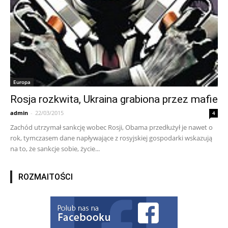
Europa
Rosja rozkwita, Ukraina grabiona przez mafie
admin
-
22/03/2015
4
Zachód utrzymał sankcję wobec Rosji, Obama przedłużył je nawet o
rok, tymczasem dane napływające z rosyjskiej gospodarki wskazują
na to, że sankcje sobie, życie...
ROZMAITOŚCI