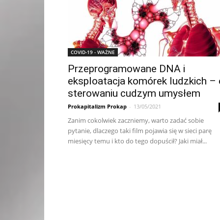
COVID-19 - WAŻNE
Przeprogramowane DNA i
eksploatacja komórek ludzkich – 
sterowaniu cudzym umysłem
Prokapitalizm Prokap
-
13/05/2021
Zanim cokolwiek zaczniemy, warto zadać sobie
pytanie, dlaczego taki film pojawia się w sieci parę
miesięcy temu i kto do tego dopuścił? Jaki miał...