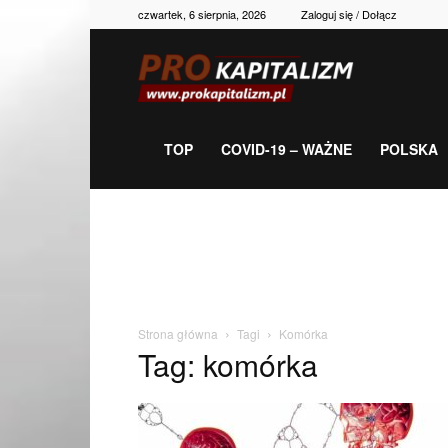
czwartek, 6 sierpnia, 2026
Zaloguj się / Dołącz
Prokapitalizm,
gospodarka,
TOP
COVID-19 – WAŻNE
POLSKA
polityka,
historia,
Strona główna
Tagi
Komórka
Tag: komórka
newsy