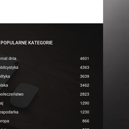
POPULARNE KATEGORIE
emat dnia
4601
blicystyka
4363
lityka
3639
lska
3462
połeczeństwo
2823
aj
1290
ospodarka
1230
uropa
866