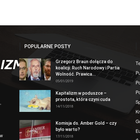
POPULARNE POSTY
Grzegorz Braun dołącza do
T
koalicji: Ruch Narodowy i Partia
Pu
Wolność. Prawica...
05/01/2019
Po
Po
Kapitalizm w poduszce –
prostota, która czyni cuda
S
,
14/11/2018
Kr
G
Komisja ds. Amber Gold – czy
było warto?
E
 w
17/11/2018