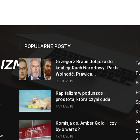
POPULARNE POSTY
Grzegorz Braun dołącza do
T
koalicji: Ruch Narodowy i Partia
Pu
Wolność. Prawica...
05/01/2019
Po
Po
Kapitalizm w poduszce –
prostota, która czyni cuda
S
,
14/11/2018
Kr
G
Komisja ds. Amber Gold – czy
było warto?
E
 w
17/11/2018