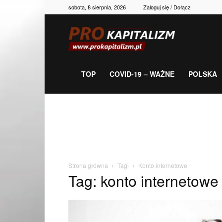
sobota, 8 sierpnia, 2026
Zaloguj się / Dołącz
Prokapitalizm,
gospodarka,
TOP
COVID-19 – WAŻNE
POLSKA
polityka,
historia,
Strona główna
Tagi
Konto internetowe
Tag: konto internetowe
newsy