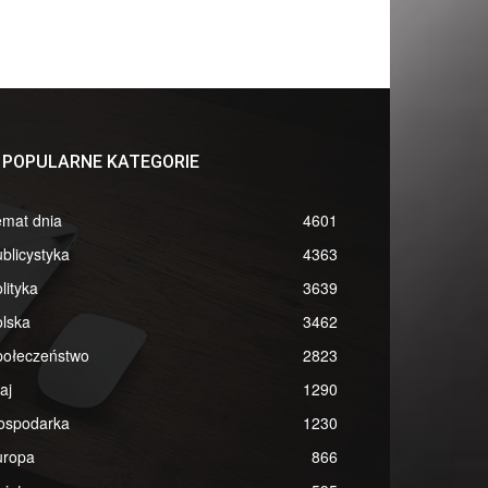
POPULARNE KATEGORIE
emat dnia
4601
blicystyka
4363
lityka
3639
lska
3462
połeczeństwo
2823
aj
1290
ospodarka
1230
uropa
866