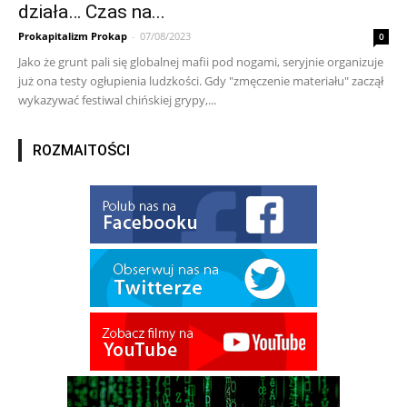
działa… Czas na...
Prokapitalizm Prokap
-
07/08/2023
0
Jako że grunt pali się globalnej mafii pod nogami, seryjnie organizuje
już ona testy ogłupienia ludzkości. Gdy "zmęczenie materiału" zaczął
wykazywać festiwal chińskiej grypy,...
ROZMAITOŚCI