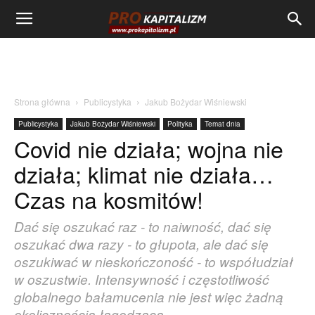
Strona główna
Publicystyka
Jakub Bożydar Wiśniewski
Publicystyka
Jakub Bożydar Wiśniewski
Polityka
Temat dnia
Covid nie działa; wojna nie
działa; klimat nie działa…
Czas na kosmitów!
Dać się oszukać raz - to naiwność, dać się
oszukać dwa razy - to głupota, ale dać się
oszukiwać w nieskończoność - to współudział
w oszustwie. Intensywność i częstotliwość
globalnego bałamucenia nie jest więc żadną
okolicznością łagodzącą