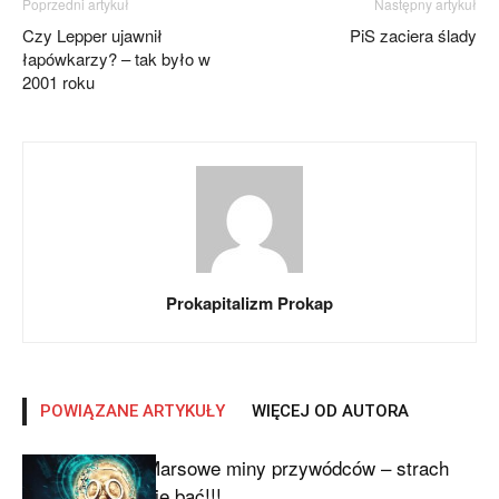
Poprzedni artykuł
Następny artykuł
Czy Lepper ujawnił
PiS zaciera ślady
łapówkarzy? – tak było w
2001 roku
Prokapitalizm Prokap
POWIĄZANE ARTYKUŁY
WIĘCEJ OD AUTORA
Marsowe miny przywódców – strach
się bać!!!