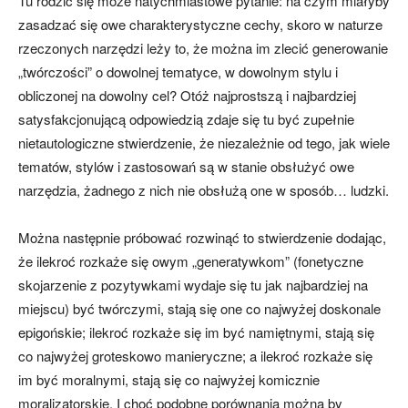
Tu rodzić się może natychmiastowe pytanie: na czym miałyby
zasadzać się owe charakterystyczne cechy, skoro w naturze
rzeczonych narzędzi leży to, że można im zlecić generowanie
„twórczości” o dowolnej tematyce, w dowolnym stylu i
obliczonej na dowolny cel? Otóż najprostszą i najbardziej
satysfakcjonującą odpowiedzią zdaje się tu być zupełnie
nietautologiczne stwierdzenie, że niezależnie od tego, jak wiele
tematów, stylów i zastosowań są w stanie obsłużyć owe
narzędzia, żadnego z nich nie obsłużą one w sposób… ludzki.
Można następnie próbować rozwinąć to stwierdzenie dodając,
że ilekroć rozkaże się owym „generatywkom” (fonetyczne
skojarzenie z pozytywkami wydaje się tu jak najbardziej na
miejscu) być twórczymi, stają się one co najwyżej doskonale
epigońskie; ilekroć rozkaże się im być namiętnymi, stają się
co najwyżej groteskowo manieryczne; a ilekroć rozkaże się
im być moralnymi, stają się co najwyżej komicznie
moralizatorskie. I choć podobne porównania można by