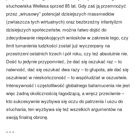
słuchowiska Wellesa sprzed 85 lat. Gdy zaś ją przemnożyć
przez „wirusowy” potencjał dzisiejszych massmediów
(zwłaszcza tych wirtualnych) oraz bezbrzeżny infantylizm
dzisiejszych społeczeństw, można łatwo dojść do
zdecydowanie niepokojących wniosków w zakresie tego, czy
limit tumanienia ludzkości został już wyczerpany na
przestrzeni ostatnich trzech i pół roku, czy też absolutnie nie.
Dość tu jedynie przypomnieć, że dać się oszukać raz – to
naiwność, dać się oszukać dwa razy – to głupota, ale dać się
oszukiwać w nieskończoność – to współudział w oszustwie.
Intensywność i częstotliwość globalnego bałamucenia nie jest
więc żadną okolicznością łagodzącą, a wręcz przeciwnie –
kto sukcesywnie wyzbywa się oczu do patrzenia i uszu do
słuchania, ten wyzbywa się też wszelkich argumentów na
swoją finalną obronę.
* * *