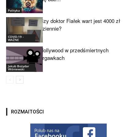
Polityka
Czy doktor Fiałek wart jest 4000 zł
dziennie?
COVID-19 -
WAŻNE
Hollywood w przedśmiertnych
drgawkach
Jakub Bożydar
Wiśniewski
ROZMAITOŚCI