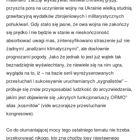
przyszła pora na uczynienie wojny na Ukrainie wielką studnią
grawitacyjną wydatków zbrojeniowych i militarystycznych
pohukiwań. Gdy stało się jasne, że owa wojna nie zakończy
się prędko i nie będzie w stanie w nieskończoność
absorbować uwagi mas, zintensyfikowano straszenie już nie
żadnymi „analizami klimatycznymi”, ale dosłownie
prognozami pogody. Jako że jednak to jest już wątek tak
beznadziejnie wyświechtany, że niewiele się na nim ugra,
wygląda na to, iż – na bazie serii wyreżyserowanych
przesłuchań i sukcesywnie uruchamianych „sygnalistów” –
próbuje się znów przysposabiać ludzkość do arcyzwiedzenia,
jakim jest objawienie się „ukrytych funkcjonariuszy ORMO”
alias „kosmitów” (vide wczorajsze przesłuchanie
kongresowe).
Co do otumaniającej mocy tego ostatniego tematu nie trzeba
przekonywać nikogo, kto zna choćby losy niesławnego