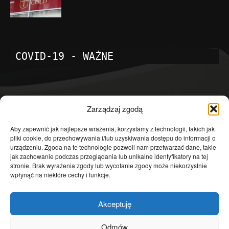
COVID-19 - WAŻNE
POPULARNE KATEGORIE
Zarządzaj zgodą
Temat dnia
4601
Aby zapewnić jak najlepsze wrażenia, korzystamy z technologii, takich jak
pliki cookie, do przechowywania i/lub uzyskiwania dostępu do informacji o
Publicystyka
4363
urządzeniu. Zgoda na te technologie pozwoli nam przetwarzać dane, takie
jak zachowanie podczas przeglądania lub unikalne identyfikatory na tej
Polityka
3639
stronie. Brak wyrażenia zgody lub wycofanie zgody może niekorzystnie
Polska
3462
wpłynąć na niektóre cechy i funkcje.
Społeczeństwo
2823
Akceptuję
Kraj
1290
Gospodarka
1230
Odmów