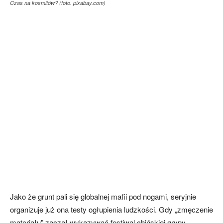
Czas na kosmitów? (foto. pixabay.com)
Jako że grunt pali się globalnej mafii pod nogami, seryjnie
organizuje już ona testy ogłupienia ludzkości. Gdy „zmęczenie
materiału” zaczął wykazywać festiwal chińskiej grypy,