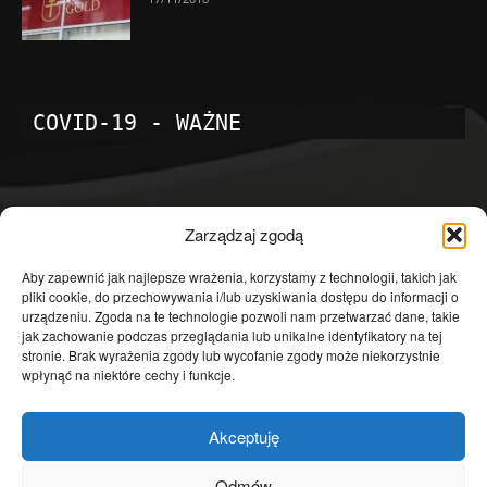
COVID-19 - WAŻNE
POPULARNE KATEGORIE
Zarządzaj zgodą
Temat dnia
4601
Aby zapewnić jak najlepsze wrażenia, korzystamy z technologii, takich jak
pliki cookie, do przechowywania i/lub uzyskiwania dostępu do informacji o
Publicystyka
4363
urządzeniu. Zgoda na te technologie pozwoli nam przetwarzać dane, takie
jak zachowanie podczas przeglądania lub unikalne identyfikatory na tej
Polityka
3639
stronie. Brak wyrażenia zgody lub wycofanie zgody może niekorzystnie
Polska
3462
wpłynąć na niektóre cechy i funkcje.
Społeczeństwo
2823
Akceptuję
Kraj
1290
Gospodarka
1230
Odmów