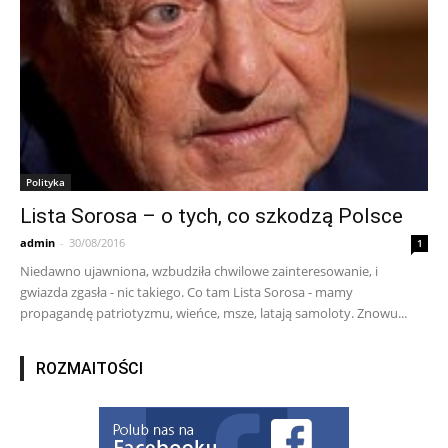
Polityka
Lista Sorosa – o tych, co szkodzą Polsce
admin
-
30/08/2016
1
Niedawno ujawniona, wzbudziła chwilowe zainteresowanie, i
gwiazda zgasła - nic takiego. Co tam Lista Sorosa - mamy
propagandę patriotyzmu, wieńce, msze, latają samoloty. Znowu...
ROZMAITOŚCI