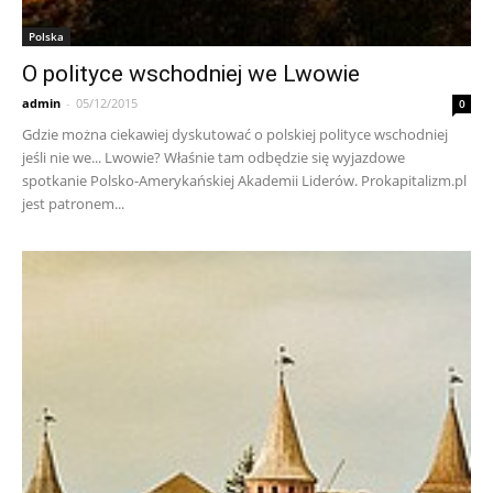
Polska
O polityce wschodniej we Lwowie
admin
-
05/12/2015
0
Gdzie można ciekawiej dyskutować o polskiej polityce wschodniej
jeśli nie we... Lwowie? Właśnie tam odbędzie się wyjazdowe
spotkanie Polsko-Amerykańskiej Akademii Liderów. Prokapitalizm.pl
jest patronem...