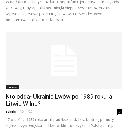
W natłoku medialnych bzdur, którymi funkcjonariusze propagandy
zatruwają umysły Polaków, minęła niepostrzeżenie 94 rocznica
wyzwolenia Lwowa przez Orlęta Lwowskie. Świadectwem
bohaterstwa polskiej młodzieży, a...
Europa
Kto oddał Ukrainie Lwów po 1989 roku, a
Litwie Wilno?
admin
-
13/11/2011
7
17 września 1939 roku armia radziecka udzieliła bratniej pomocy
sojuszniczym wojskom hitlerowskim i uderzyła na Polskę łamiąc