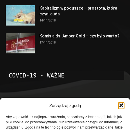
Kapitalizm w poduszce – prostota, która
czyni cuda
14/11/2018
Komisja ds. Amber Gold – czy było warto?
17/11/2018
COVID-19 - WAŻNE
POPULARNE KATEGORIE
Zarządzaj zgodą
Temat dnia
4602
Aby zapewnić jak najlepsze wrażenia, korzystamy z technologii, takich jak
pliki cookie, do przechowywania i/lub uzyskiwania dostępu do informacji o
Publicystyka
4364
urządzeniu. Zgoda na te technologie pozwoli nam przetwarzać dane, takie