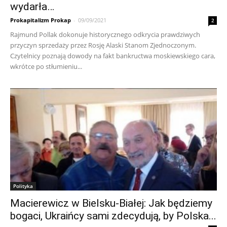
wydarła…
Prokapitalizm Prokap
-
09/09/2021
2
Rajmund Pollak dokonuje historycznego odkrycia prawdziwych
przyczyn sprzedaży przez Rosję Alaski Stanom Zjednoczonym.
Czytelnicy poznają dowody na fakt bankructwa moskiewskiego cara,
wkrótce po stłumieniu...
Polityka
Macierewicz w Bielsku-Białej: Jak będziemy
bogaci, Ukraińcy sami zdecydują, by Polska...