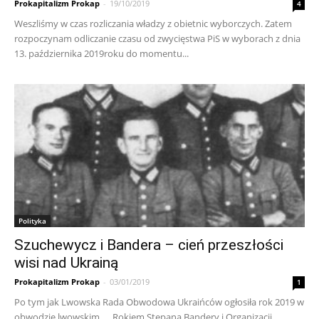
Prokapitalizm Prokap
-
19/10/2019
4
Weszliśmy w czas rozliczania władzy z obietnic wyborczych. Zatem
rozpoczynam odliczanie czasu od zwycięstwa PiS w wyborach z dnia
13. października 2019roku do momentu...
Polityka
Szuchewycz i Bandera – cień przeszłości
wisi nad Ukrainą
Prokapitalizm Prokap
-
03/01/2019
1
Po tym jak Lwowska Rada Obwodowa Ukraińców ogłosiła rok 2019 w
obwodzie lwowskim .... Rokiem Stepana Bandery i Organizacji