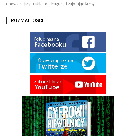
obowiązujący traktat o nieagresji i zajmując Kresy...
ROZMAITOŚCI