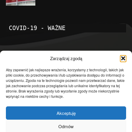
COVID-19 - WAŻNE
POPULARNE KATEGORIE
Zarządzaj zgodą
Temat dnia
4601
Aby zapewnić jak najlepsze wrażenia, korzystamy z technologii, takich jak
pliki cookie, do przechowywania i/lub uzyskiwania dostępu do informacji o
Publicystyka
4363
urządzeniu. Zgoda na te technologie pozwoli nam przetwarzać dane, takie
jak zachowanie podczas przeglądania lub unikalne identyfikatory na tej
Polityka
3639
stronie. Brak wyrażenia zgody lub wycofanie zgody może niekorzystnie
Polska
3462
wpłynąć na niektóre cechy i funkcje.
Społeczeństwo
2823
Akceptuję
Kraj
1290
Gospodarka
1230
Odmów