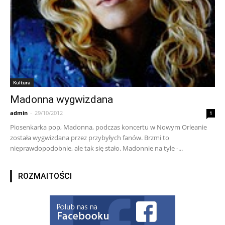
Kultura
Madonna wygwizdana
admin
-
29/10/2012
1
Piosenkarka pop, Madonna, podczas koncertu w Nowym Orleanie
została wygwizdana przez przybyłych fanów. Brzmi to
nieprawdopodobnie, ale tak się stało. Madonnie na tyle -...
ROZMAITOŚCI