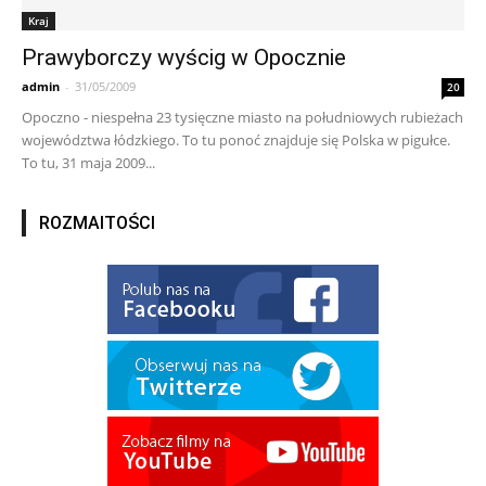
Kraj
Prawyborczy wyścig w Opocznie
admin
-
31/05/2009
20
Opoczno - niespełna 23 tysięczne miasto na południowych rubieżach
województwa łódzkiego. To tu ponoć znajduje się Polska w pigułce.
To tu, 31 maja 2009...
ROZMAITOŚCI