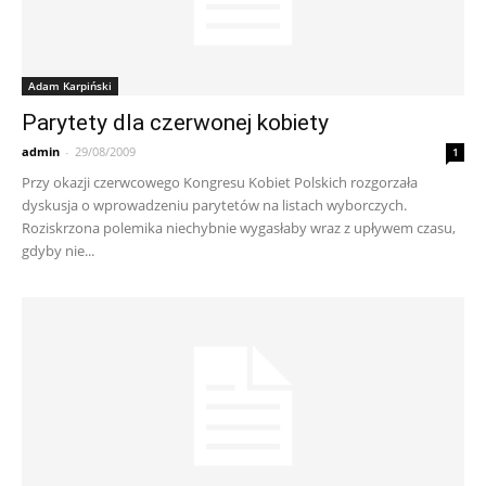
Adam Karpiński
Parytety dla czerwonej kobiety
admin
-
29/08/2009
1
Przy okazji czerwcowego Kongresu Kobiet Polskich rozgorzała
dyskusja o wprowadzeniu parytetów na listach wyborczych.
Roziskrzona polemika niechybnie wygasłaby wraz z upływem czasu,
gdyby nie...