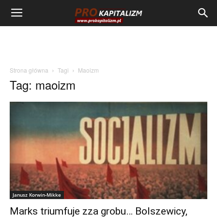
Strona główna
Tagi
Maoizm
Tag: maoizm
Janusz Korwin-Mikke
Marks triumfuje zza grobu… Bolszewicy,