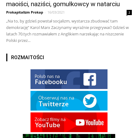
maoiści, naziści, gomułkowcy w natarciu
Prokapitalizm Prokap
-
16/03/2021
2
„Na to, by gdzieś powstał socjalizm, wystarcza zbudować tam
demokrację” Karol Marx Zaczynamy wyraźnie przegrywać! Gdzieś w
latach 70.tych rozmawiałem z Anglikiem narzekając na niszczenie
Polski przez...
ROZMAITOŚCI