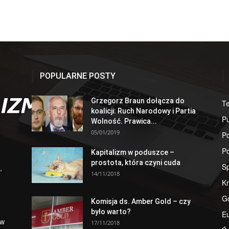
POPULARNE POSTY
Grzegorz Braun dołącza do
T
koalicji: Ruch Narodowy i Partia
Pu
Wolność. Prawica...
05/01/2019
Po
Po
Kapitalizm w poduszce –
prostota, która czyni cuda
S
,
14/11/2018
Kr
G
Komisja ds. Amber Gold – czy
było warto?
E
 w
17/11/2018