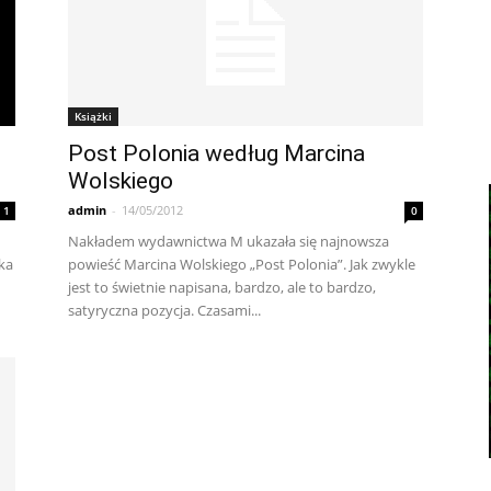
Książki
Post Polonia według Marcina
Wolskiego
admin
-
14/05/2012
1
0
Nakładem wydawnictwa M ukazała się najnowsza
lka
powieść Marcina Wolskiego „Post Polonia”. Jak zwykle
jest to świetnie napisana, bardzo, ale to bardzo,
satyryczna pozycja. Czasami...