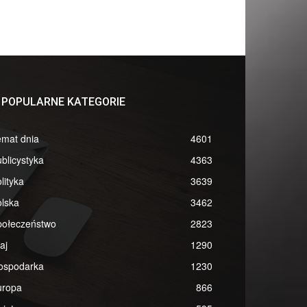
POPULARNE KATEGORIE
emat dnia
4601
blicystyka
4363
lityka
3639
lska
3462
połeczeństwo
2823
aj
1290
ospodarka
1230
uropa
866