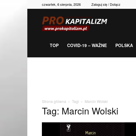
czwartek, 6 sierpnia, 2026
Zaloguj się / Dołącz
Prokapitalizm,
gospodarka,
TOP
COVID-19 – WAŻNE
POLSKA
polityka,
historia,
Strona główna
Tagi
Marcin Wolski
Tag: Marcin Wolski
newsy