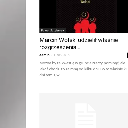
Paweł Sztąberek
Marcin Wolski udzielił właśnie
rozgrzeszenia…
admin
-
11/03/2018
Można by tę kwestię w gruncie rzeczy pominąć, ale
jakoś chodzi to za mną od kilku dni. Bo to właśnie ki
dni temu, w...