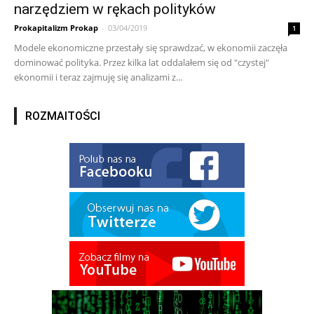
narzędziem w rękach polityków
Prokapitalizm Prokap
-
03/04/2019
1
Modele ekonomiczne przestały się sprawdzać, w ekonomii zaczęła
dominować polityka. Przez kilka lat oddalałem się od "czystej"
ekonomii i teraz zajmuję się analizami z...
ROZMAITOŚCI