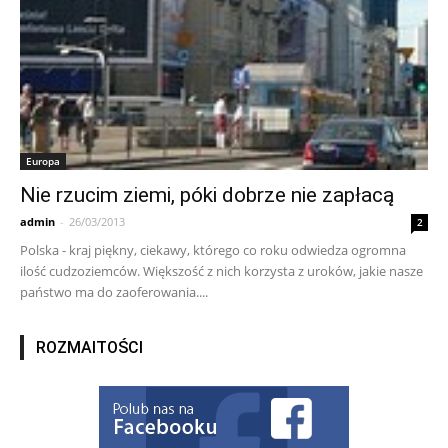
Europa
Nie rzucim ziemi, póki dobrze nie zapłacą
admin
-
26/03/2013
2
Polska - kraj piękny, ciekawy, którego co roku odwiedza ogromna
ilość cudzoziemców. Większość z nich korzysta z uroków, jakie nasze
państwo ma do zaoferowania....
ROZMAITOŚCI