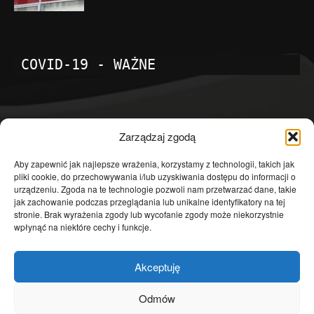
COVID-19 - WAŻNE
POPULARNE KATEGORIE
Zarządzaj zgodą
Temat dnia
4601
Aby zapewnić jak najlepsze wrażenia, korzystamy z technologii, takich jak
pliki cookie, do przechowywania i/lub uzyskiwania dostępu do informacji o
Publicystyka
4363
urządzeniu. Zgoda na te technologie pozwoli nam przetwarzać dane, takie
jak zachowanie podczas przeglądania lub unikalne identyfikatory na tej
Polityka
3639
stronie. Brak wyrażenia zgody lub wycofanie zgody może niekorzystnie
Polska
3462
wpłynąć na niektóre cechy i funkcje.
Społeczeństwo
2823
Akceptuję
Kraj
1290
Gospodarka
1230
Odmów
Europa
866