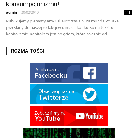
konsumpcjonizmu!
admin
-
20/02/2010
113
Publikujemy pierwszy artykuł, autorstwa p. Rajmunda Pollaka,
przesłany do naszej redakcji w ramach konkursu na tekst o
kapitalizmie. Kapitalizm jest pojęciem, które zależnie od...
ROZMAITOŚCI