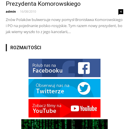
Prezydenta Komorowskiego
admin
-
16/08/2010
4
Znów Polaków bulwersuje nowy pomysł Bronisława Komorowskiego
i PO na pojednanie polsko-rosyjskie. Tym razem nowy prezydent, bo
jak wiemy wyszło to z jego kancelarii,...
ROZMAITOŚCI