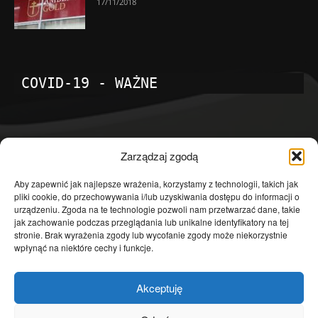
17/11/2018
COVID-19 - WAŻNE
POPULARNE KATEGORIE
Zarządzaj zgodą
Temat dnia
4601
Aby zapewnić jak najlepsze wrażenia, korzystamy z technologii, takich jak
pliki cookie, do przechowywania i/lub uzyskiwania dostępu do informacji o
Publicystyka
4363
urządzeniu. Zgoda na te technologie pozwoli nam przetwarzać dane, takie
jak zachowanie podczas przeglądania lub unikalne identyfikatory na tej
Polityka
3639
stronie. Brak wyrażenia zgody lub wycofanie zgody może niekorzystnie
Polska
3462
wpłynąć na niektóre cechy i funkcje.
Społeczeństwo
2823
Akceptuję
Kraj
1290
Gospodarka
1230