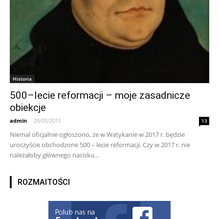
Historia
500–lecie reformacji – moje zasadnicze
obiekcje
admin
-
28/05/2015
13
Niemal oficjalnie ogłoszono, że w Watykanie w 2017 r. będzie
uroczyście obchodzone 500 – lecie reformacji. Czy w 2017 r. nie
należałoby głównego nacisku...
ROZMAITOŚCI