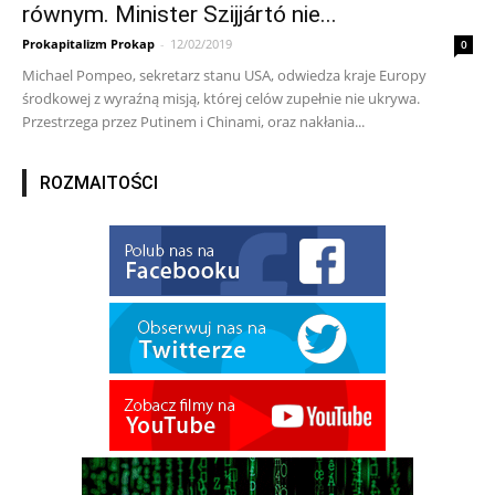
równym. Minister Szijjártó nie...
Prokapitalizm Prokap
-
12/02/2019
0
Michael Pompeo, sekretarz stanu USA, odwiedza kraje Europy
środkowej z wyraźną misją, której celów zupełnie nie ukrywa.
Przestrzega przez Putinem i Chinami, oraz nakłania...
ROZMAITOŚCI