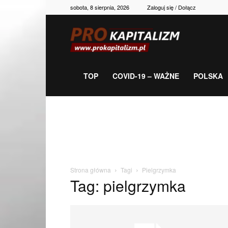
sobota, 8 sierpnia, 2026
Zaloguj się / Dołącz
Prokapitalizm,
gospodarka,
TOP
COVID-19 – WAŻNE
POLSKA
polityka,
historia,
Strona główna
Tagi
Pielgrzymka
Tag: pielgrzymka
newsy