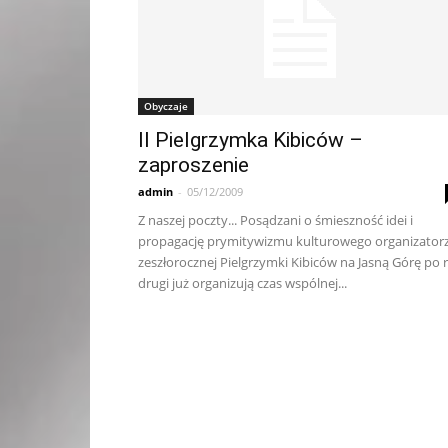
Obyczaje
II Pielgrzymka Kibiców –
zaproszenie
admin
-
05/12/2009
Z naszej poczty... Posądzani o śmieszność idei i
propagację prymitywizmu kulturowego organizator
zeszłorocznej Pielgrzymki Kibiców na Jasną Górę po 
drugi już organizują czas wspólnej...