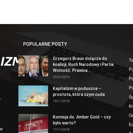
POPULARNE POSTY
Grzegorz Braun dołącza do
T
koalicji: Ruch Narodowy i Partia
Pu
Wolność. Prawica...
05/01/2019
Po
Po
Kapitalizm w poduszce –
prostota, która czyni cuda
S
,
14/11/2018
Kr
G
Komisja ds. Amber Gold – czy
było warto?
E
 w
17/11/2018