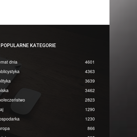
POPULARNE KATEGORIE
emat dnia
4601
blicystyka
4363
lityka
3639
lska
3462
połeczeństwo
2823
aj
1290
ospodarka
1230
uropa
866