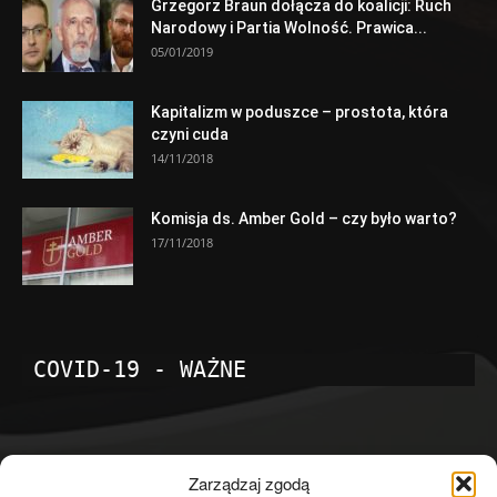
Grzegorz Braun dołącza do koalicji: Ruch
Narodowy i Partia Wolność. Prawica...
05/01/2019
Kapitalizm w poduszce – prostota, która
czyni cuda
14/11/2018
Komisja ds. Amber Gold – czy było warto?
17/11/2018
COVID-19 - WAŻNE
POPULARNE KATEGORIE
Zarządzaj zgodą