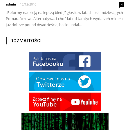
admin
-
12/12/2010
4
„Reformy nadzieją na lepszą biedę” głosiła w latach osiemdziesiątych
Pomarańczowa Alternatywa. I choć lat od tamtych wydarzeń minęło
już dobrze ponad dwadzieścia, hasło nadal...
ROZMAITOŚCI