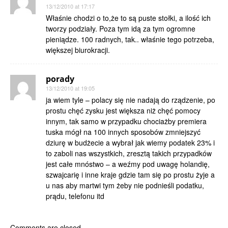
13/12/2010 at 17:17
Właśnie chodzi o to,że to są puste stołki, a ilość ich
tworzy podziały. Poza tym idą za tym ogromne
pieniądze. 100 radnych, tak.. właśnie tego potrzeba,
większej biurokracji.
porady
13/12/2010 at 19:05
ja wiem tyle – polacy się nie nadają do rządzenie, po
prostu chęć zysku jest większa niż chęć pomocy
innym, tak samo w przypadku chociażby premiera
tuska mógł na 100 innych sposobów zmniejszyć
dziurę w budżecie a wybrał jak wiemy podatek 23% i
to zaboli nas wszystkich, zresztą takich przypadków
jest całe mnóstwo – a weźmy pod uwagę holandię,
szwajcarię i inne kraje gdzie tam się po prostu żyje a
u nas aby martwi tym żeby nie podnieśli podatku,
prądu, telefonu itd
Comments are closed.