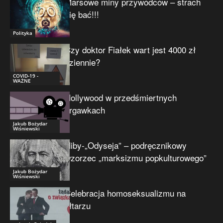
Marsowe miny przywódców – strach
się bać!!!
Polityka
Czy doktor Fiałek wart jest 4000 zł
dziennie?
COVID-19 -
WAŻNE
Hollywood w przedśmiertnych
drgawkach
Jakub Bożydar
Wiśniewski
Niby-„Odyseja” – podręcznikowy
wzorzec „marksizmu popkulturowego”
Jakub Bożydar
Wiśniewski
Celebracja homoseksualizmu na
ołtarzu