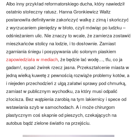
Albo inny przykład reformatorskiego ducha, który nawiedził
ostatnio stołeczny ratusz. Hanna Gronkiewicz Waltz
postanowiła definitywnie zakończyć walkę z zimą i skończyć
z wyrzucaniem pieniędzy w błoto, czyli mówiąc po ludzku –
odśnieżaniem ulic. Nie znaczy to wcale, że zamierza zostawić
mieszkańców stolicy na lodzie, i to dosłownie. Zamiast
zgarniania śniegu i posypywania ulic solonym piaskiem
zapowiedziała w mediach
, że będzie lać wodę…, tfu, co ja
gadam!, sypać żwirek rzecz jasna. Przekształcenie miasta w
jedną wielką kuwetę z pewnością rozwiąże problemy kotów, a
i niejeden przechodzień z ulgą załatwi sprawy pod chmurką,
zamiast w publicznym wychodku, za który musi odpalić
złocisza. Bez wątpienia zarobią na tym lakiernicy i spece od
wstawiania szyb w samochodach. A i może chirurgom
plastycznym coś skapnie od pieszych, czekających na
autobus bądź zielone światło na przejściu.