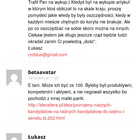
Trafił Pan na wykop:) Kiedyś był na wykopie artykuł
w którym ktoś obliczał to na skale kraju, proszę
pomyśleć jakie wtedy by były oszczędności, kiedy w
każdym mieście chętnych do koryta nie brakuje. Ale
po co oszczędzać na sobie skoro można na innych.
Ciekaw jestem jak długo jeszcze rząd będzie ludzi
okradał zanim Ci powiedzą „dość”.
Łukasz
crcblue@gmail.com
betaavatar
13/12/2010 at 11:53
E tam. Może ich być ze 100. Byleby byli produktywni,
kompetentni i aktywni, a nie negowali wszystko bo
pochodzi z innej matki-partii.
http://ideosfera.pl/idea/poznajmy-naszych-
kandydatow-na-radnych-kandydatow-do-sejmu-i-
senatu,id,252.html
Łukasz