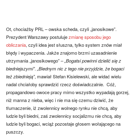
Ot, chociażby PRL – owska scheda, czyli „janosikowe”.
Prezydent Warszawy postuluje
zmianę sposobu jego
obliczania
, czyli idea jest słuszna, tylko system znów miał
błędy i wypaczenia. Jakże znajomo brzmi uzasadnienie
utrzymania „janosikowego” –
„Bogatsi powinni dzielić się z
biedniejszymi”
.
„Biednym nic z tego nie przyjdzie, że bogaci
też zbiednieją”
, mawiał Stefan Kisielewski, ale widać wielu
nadal chciałoby sprawdzić rzecz doświadczalnie. Cóż,
propagandowo owoce pracy mimo wszystko wypadają gorzej,
niż manna z nieba, więc i nie ma się czemu dziwić, że
tłumaczenie, iż zwolennicy wolnego rynku nie chcą, aby
ludzie byli biedni, zaś zwolennicy socjalizmu nie chcą, aby
ludzie byli bogaci, wciąż pozostaje głosem wołającego na
puszczy.