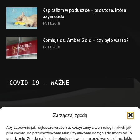
Kapitalizm w poduszce – prostota, która
czyni cuda
14/11/2018
Komisja ds. Amber Gold – czy było warto?
17/11/2018
COVID-19 - WAŻNE
POPULARNE KATEGORIE
Zarządzaj zgodą
Temat dnia
4601
Aby zapewnić jak najlepsze wrażenia, korzystamy z technologii, takich jak
pliki cookie, do przechowywania i/lub uzyskiwania dostępu do informacji o
Publicystyka
4363
urządzeniu. Zgoda na te technologie pozwoli nam przetwarzać dane, takie