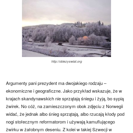
http://obiezyswiat.org
Argumenty pani prezydent ma dwojakiego rodzaju –
ekonomiczne i geograficzne. Jako przykład wskazuje, że w
krajach skandynawskich nie sprzątają śniegu i żyją, bo sypią
żwirek. No cóż, na zamieszczonym obok zdjęciu z Norwegii
widać, że jednak albo śnieg sprzątają, albo rzucają kłody pod
nogi stołecznym reformatorom i używają kamuflującego
żwirku w żałobnym deseniu. Z kolei w takiej Szwecji w