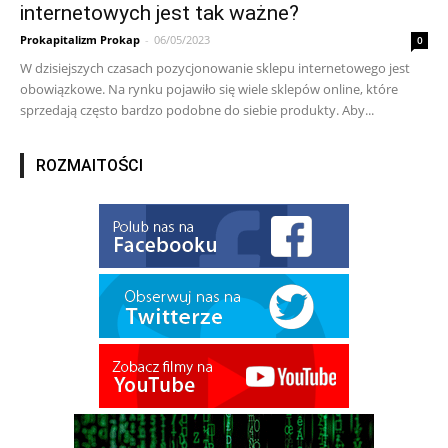
internetowych jest tak ważne?
Prokapitalizm Prokap
-
06/05/2023
0
W dzisiejszych czasach pozycjonowanie sklepu internetowego jest
obowiązkowe. Na rynku pojawiło się wiele sklepów online, które
sprzedają często bardzo podobne do siebie produkty. Aby...
ROZMAITOŚCI