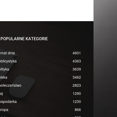
POPULARNE KATEGORIE
emat dnia
4601
blicystyka
4363
lityka
3639
lska
3462
połeczeństwo
2823
aj
1290
ospodarka
1230
uropa
866