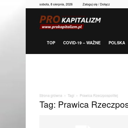
sobota, 8 sierpnia, 2026
Zaloguj się / Dołącz
Prokapitalizm,
gospodarka,
TOP
COVID-19 – WAŻNE
POLSKA
polityka,
historia,
Strona główna
Tagi
Prawica Rzeczpospolitej
Tag: Prawica Rzeczposp
newsy