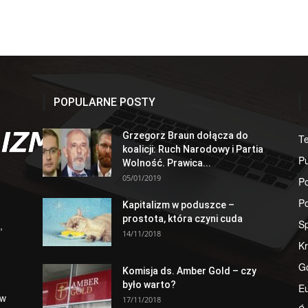
POPULARNE POSTY
Grzegorz Braun dołącza do
T
koalicji: Ruch Narodowy i Partia
Pu
Wolność. Prawica...
05/01/2019
Po
Po
Kapitalizm w poduszce –
prostota, która czyni cuda
S
,
14/11/2018
Kr
G
Komisja ds. Amber Gold – czy
było warto?
E
 w
17/11/2018