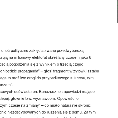
choć polityczne zaklęcia zwane przedwyborczą
zują na milionowy elektorat określany czasem jako 6
wością pogodzenia się z wynikiem o trzecią część
h będzie propaganda” – głosi fragment wizytówki sztabu
 blaga to możliwe drogi do przypadkowego sukcesu, tym
awdzam”.
asowych doświadczeń. Buńczuczne zapowiedzi mające
e ślepej, głownie tzw. wyznawcom. Opowieści o
m czasie na zmiany” – co miało naturalnie skłonić
onić niezdecydowanych do ruszenia się z domu. Za tym