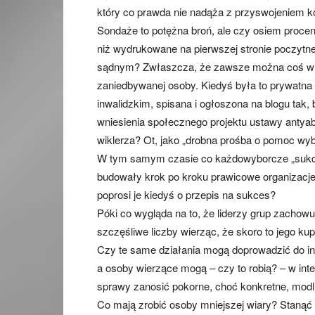
który co prawda nie nadąża z przyswojeniem kol
Sondaże to potężna broń, ale czy osiem proce
niż wydrukowane na pierwszej stronie poczytne
sądnym? Zwłaszcza, że zawsze można coś wrz
zaniedbywanej osoby. Kiedyś była to prywatna
inwalidzkim, spisana i ogłoszona na blogu tak, b
wniesienia społecznego projektu ustawy antyab
wiklerza? Ot, jako „drobna prośba o pomoc wy
W tym samym czasie co każdowyborcze „sukcesy
budowały krok po kroku prawicowe organizacje m
poprosi je kiedyś o przepis na sukces?
Póki co wygląda na to, że liderzy grup zachowuj
szczęśliwe liczby wierząc, że skoro to jego ku
Czy te same działania mogą doprowadzić do i
a osoby wierzące mogą – czy to robią? – w int
sprawy zanosić pokorne, choć konkretne, modl
Co mają zrobić osoby mniejszej wiary? Stanąć