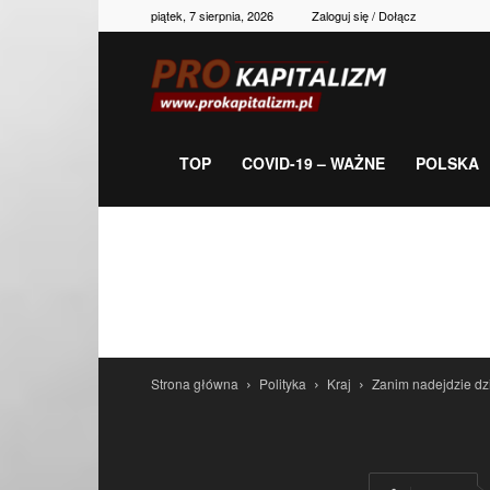
piątek, 7 sierpnia, 2026
Zaloguj się / Dołącz
Prokapitalizm,
gospodarka,
TOP
COVID-19 – WAŻNE
POLSKA
polityka,
historia,
Strona główna
Polityka
Kraj
Zanim nadejdzie dz
newsy