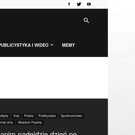
PUBLICYSTYKA I WIDEO
MEMY
olityka
Kraj
Polska
Publicystyka
Społeczeństwo
emat dnia
Wojciech Popiela
anim nadejdzie dzień po