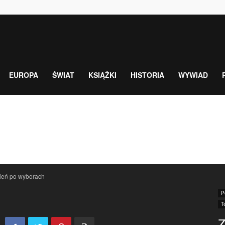
EUROPA
ŚWIAT
KSIĄŻKI
HISTORIA
WYWIAD
ień po wyborach
P
T
Z