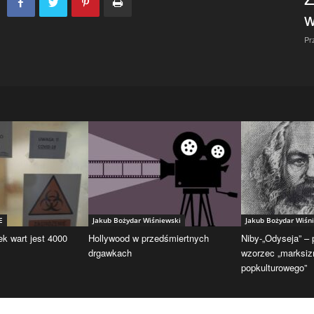
w
Pr
E
Jakub Bożydar Wiśniewski
Jakub Bożydar Wiśn
ek wart jest 4000
Hollywood w przedśmiertnych
Niby-„Odyseja” –
drgawkach
wzorzec „marksi
popkulturowego”