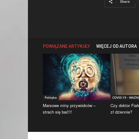
Share
POWIĄZANE ARTYKUŁY
WIĘCEJ OD AUTORA
Polityka
COVID-19 - WAŻN
Marsowe miny przywódców –
Czy doktor Fiał
strach się bać!!!
zł dziennie?