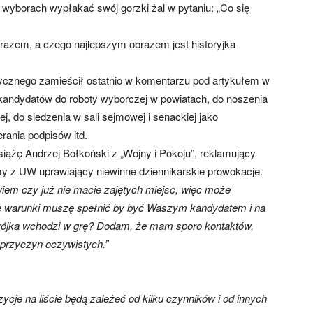
 wyborach wypłakać swój gorzki żal w pytaniu: „Co się
m razem, a czego najlepszym obrazem jest historyjka
itycznego zamieścił ostatnio w komentarzu pod artykułem w
 kandydatów do roboty wyborczej w powiatach, do noszenia
j, do siedzenia w sali sejmowej i senackiej jako
rania podpisów itd.
siążę Andrzej Bołkoński z „Wojny i Pokoju”, reklamujący
omy z UW uprawiający niewinne dziennikarskie prowokacje.
iem czy już nie macie zajętych miejsc, więc może
ie warunki muszę spełnić by być Waszym kandydatem i na
 trójka wchodzi w grę? Dodam, że mam sporo kontaktów,
 przyczyn oczywistych.”
cje na liście będą zależeć od kilku czynników i od innych