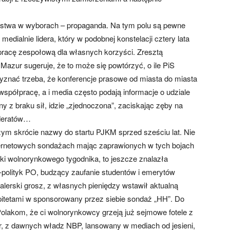
cięstwa w wyborach – propaganda. Na tym polu są pewne
dialnie lidera, który w podobnej konstelacji cztery lata
pracę zespołową dla własnych korzyści. Zresztą
azur sugeruje, że to może się powtórzyć, o ile PiS
yznać trzeba, że konferencje prasowe od miasta do miasta
spółpracę, a i media często podają informacje o udziale
y z braku sił, idzie „zjednoczona”, zaciskając zęby na
ederatów…
zym skrócie nazwy do startu PJKM sprzed sześciu lat. Nie
ternetowych sondażach mając zaprawionych w tych bojach
ki wolnorynkowego tygodnika, to jeszcze znalazła
-polityk PO, budzący zaufanie studentów i emerytów
alerski grosz, z własnych pieniędzy wstawił aktualną
itetami w sponsorowany przez siebie sondaż „HH”. Do
Polakom, że ci wolnorynkowcy grzeją już sejmowe fotele z
or, z dawnych władz NBP, lansowany w mediach od jesieni,