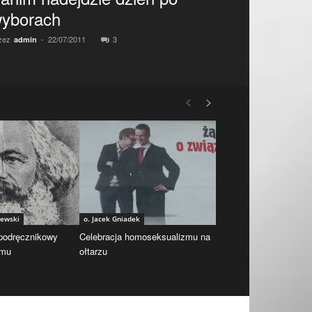
yborach
zez
-
22/07/2011
3
admin
iewski
o. Jacek Gniadek
 podręcznikowy
Celebracja homoseksualizmu na
zmu
ołtarzu