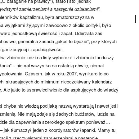
 bałaganie na prawicy”), stało i stoi jednak
czywistymi zamierzeniami a następnie działaniami”
.
lenników kapitalizmu, była amatorszczyzna w
ma wyjątkami żyjącymi zawodowo z okolic polityki, było
dawało jednostkową świeżość i zapał. Uderzała zaś
ostwo, generalna zasada „jakoś to będzie”, przy których
ganizacyjnej i zapobiegliwości.
, zbieranie ludzi na listy wyborcze i zbieranie funduszy
ania” – niemal wszystko na ostatnią chwilę, niemal
ygotowania. Czasem, jak w roku 2007, wynikało to po
ych, skracających do minimum nieoczekiwany kalendarz
 Ale jakie to usprawiedliwienie dla aspirujących do władzy
 chyba nie wiedzą pod jaką nazwą wystartują i nawet jeśli
 zmienią. Nie mają zdaje się żadnych budżetów, ludzie na
ędzie dla zapewnienia szerokiego spektrum ponieważ…
 – jak tłumaczył jeden z koordynatorów łapanki. Mamy tu
aracji z rzeczywistymi zamierzeniami a następnie