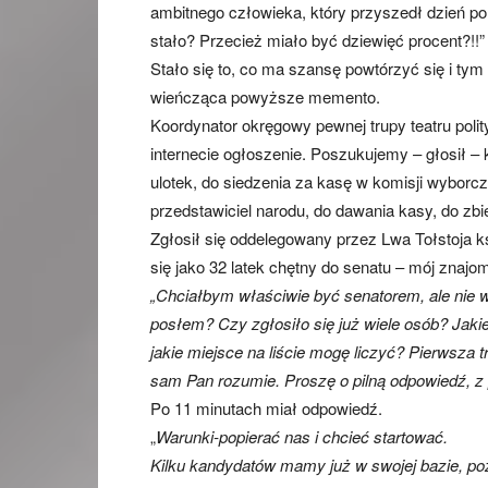
ambitnego człowieka, który przyszedł dzień po
stało? Przecież miało być dziewięć procent?!!”
Stało się to, co ma szansę powtórzyć się i ty
wieńcząca powyższe memento.
Koordynator okręgowy pewnej trupy teatru pol
internecie ogłoszenie. Poszukujemy – głosił –
ulotek, do siedzenia za kasę w komisji wyborcze
przedstawiciel narodu, do dawania kasy, do zbie
Zgłosił się oddelegowany przez Lwa Tołstoja k
się jako 32 latek chętny do senatu – mój znaj
„Chciałbym właściwie być senatorem, ale nie w
posłem? Czy zgłosiło się już wiele osób? Jak
jakie miejsce na liście mogę liczyć? Pierwsza
sam Pan rozumie. Proszę o pilną odpowiedź, z
Po 11 minutach miał odpowiedź.
„
Warunki-popierać nas i chcieć startować.
Kilku kandydatów mamy już w swojej bazie, pozy