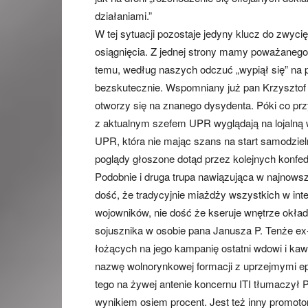
działaniami.”
W tej sytuacji pozostaje jedyny klucz do zwy
osiągnięcia. Z jednej strony mamy poważanego me
temu, według naszych odczuć „wypiął się” na 
bezskutecznie. Wspomniany już pan Krzysztof M
otworzy się na znanego dysydenta. Póki co prz
z aktualnym szefem UPR wyglądają na lojalną w
UPR, która nie mając szans na start samodzieln
poglądy głoszone dotąd przez kolejnych konf
Podobnie i druga trupa nawiązująca w najnows
dość, że tradycyjnie miażdży wszystkich w in
wojowników, nie dość że kseruje wnętrze okład
sojusznika w osobie pana Janusza P. Tenże ex
łożących na jego kampanię ostatni wdowi i kaw
nazwę wolnorynkowej formacji z uprzejmymi ep
tego na żywej antenie koncernu ITI tłumaczył 
wynikiem osiem procent. Jest też inny promot