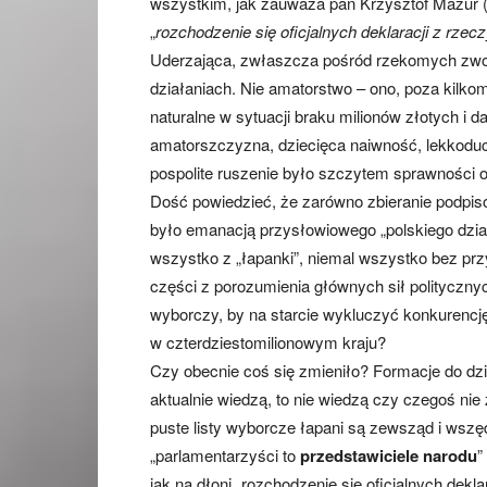
wszystkim, jak zauważa pan Krzysztof Mazur („O
„
rozchodzenie się oficjalnych deklaracji z rze
Uderzająca, zwłaszcza pośród rzekomych zwo
działaniach. Nie amatorstwo – ono, poza kilko
naturalne w sytuacji braku milionów złotych i 
amatorszczyzna, dziecięca naiwność, lekkoduch
pospolite ruszenie było szczytem sprawności or
Dość powiedzieć, że zarówno zbieranie podpisów
było emanacją przysłowiowego „polskiego dział
wszystko z „łapanki”, niemal wszystko bez prz
części z porozumienia głównych sił polityczn
wyborczy, by na starcie wykluczyć konkurencję.
w czterdziestomilionowym kraju?
Czy obecnie coś się zmieniło? Formacje do dziś
aktualnie wiedzą, to nie wiedzą czy czegoś nie
puste listy wyborcze łapani są zewsząd i wsz
„parlamentarzyści to
przedstawiciele narodu
”
jak na dłoni „rozchodzenie się oficjalnych dekl