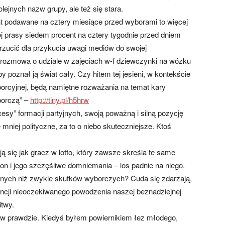
ejnych nazw grupy, ale też się stara.
nt podawane na cztery miesiące przed wyborami to więcej
j prasy siedem procent na cztery tygodnie przed dniem
ucić dla przykucia uwagi mediów do swojej
 rozmowa o udziale w zajęciach w-f dziewczynki na wózku
y poznał ją świat cały. Czy hitem tej jesieni, w kontekście
orcyjnej, będą namiętne rozważania na temat kary
borczą” –
http://tiny.pl/h5hrw
” formacji partyjnych, swoją poważną i silną pozycję
niej polityczne, za to o niebo skuteczniejsze. Ktoś
ą się jak gracz w lotto, który zawsze skreśla te same
pon i jego szczęśliwe domniemania – los padnie na niego.
nnych niż zwykle skutków wyborczych? Cuda się zdarzają,
encji nieoczekiwanego powodzenia naszej beznadziejnej
itwy.
 w prawdzie. Kiedyś byłem powiernikiem łez młodego,