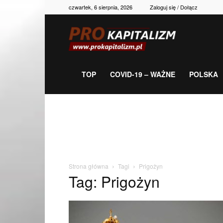
czwartek, 6 sierpnia, 2026
Zaloguj się / Dołącz
Prokapitalizm,
gospodarka,
TOP
COVID-19 – WAŻNE
POLSKA
polityka,
historia,
Strona główna
Tagi
Prigożyn
Tag: Prigożyn
newsy