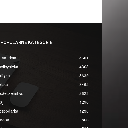
POPULARNE KATEGORIE
emat dnia
4601
blicystyka
4363
lityka
3639
lska
3462
połeczeństwo
2823
aj
1290
ospodarka
1230
uropa
866