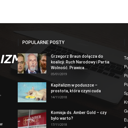
POPULARNE POSTY
Grzegorz Braun dołącza do
T
koalicji: Ruch Narodowy i Partia
Pu
Wolność. Prawica...
05/01/2019
Po
Po
Kapitalizm w poduszce –
prostota, która czyni cuda
S
,
14/11/2018
Kr
G
Komisja ds. Amber Gold – czy
było warto?
E
 w
17/11/2018