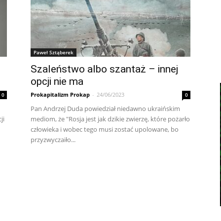
Paweł Sztąberek
Szaleństwo albo szantaż – innej
opcji nie ma
Prokapitalizm Prokap
-
24/06/2023
0
0
Pan Andrzej Duda powiedział niedawno ukraińskim
ji
mediom, że "Rosja jest jak dzikie zwierzę, które pożarło
człowieka i wobec tego musi zostać upolowane, bo
przyzwyczaiło...