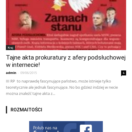
Kraj
Tajne akta prokuratury z afery podsłuchowej
w internecie!
admin
-
09/06/2015
6
III RP to naprawdę fascynujące państwo, może istnieje tylko
teoretycznie ale jednak fascynujące. No bo gdzież indziej w necie
można znaleźć tajne akta z...
ROZMAITOŚCI