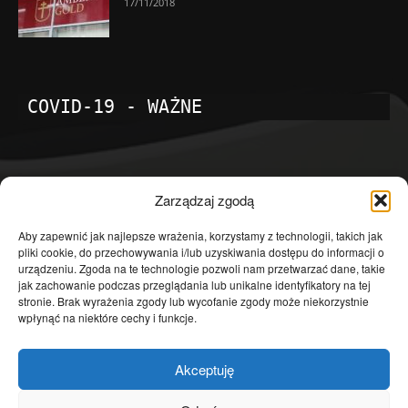
17/11/2018
COVID-19 - WAŻNE
POPULARNE KATEGORIE
Zarządzaj zgodą
Temat dnia
4601
Aby zapewnić jak najlepsze wrażenia, korzystamy z technologii, takich jak
pliki cookie, do przechowywania i/lub uzyskiwania dostępu do informacji o
Publicystyka
4363
urządzeniu. Zgoda na te technologie pozwoli nam przetwarzać dane, takie
jak zachowanie podczas przeglądania lub unikalne identyfikatory na tej
Polityka
3639
stronie. Brak wyrażenia zgody lub wycofanie zgody może niekorzystnie
Polska
3462
wpłynąć na niektóre cechy i funkcje.
Społeczeństwo
2823
Akceptuję
Kraj
1290
Gospodarka
1230