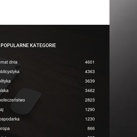
POPULARNE KATEGORIE
emat dnia
4601
blicystyka
4363
lityka
3639
lska
3462
połeczeństwo
2823
aj
1290
ospodarka
1230
uropa
866