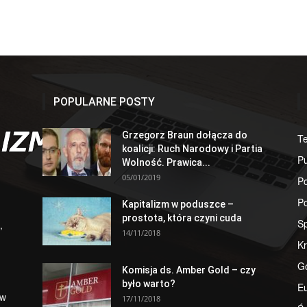
POPULARNE POSTY
Grzegorz Braun dołącza do
T
koalicji: Ruch Narodowy i Partia
Pu
Wolność. Prawica...
05/01/2019
Po
Po
Kapitalizm w poduszce –
prostota, która czyni cuda
S
,
14/11/2018
Kr
G
Komisja ds. Amber Gold – czy
było warto?
E
 w
17/11/2018