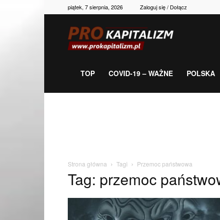
piątek, 7 sierpnia, 2026
Zaloguj się / Dołącz
Prokapitalizm,
gospodarka,
TOP
COVID-19 – WAŻNE
POLSKA
polityka,
historia,
Strona główna
Tagi
Przemoc państwowa
Tag: przemoc państwo
newsy