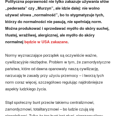
Polityczna poprawność nie tylko zakazuje używania słów
„pederasta” czy „Murzyn”, ale idzie dalej: nie wolno
używać słowa „normalność”, bo to stygmatyzuje tych,
którzy do normalności nie pasują, nie spełniają norm.
Można produkować i sprzedawać mydło do skóry suchej,
tłustej, wrażliwej, alergicznej, ale mydło do skóry
normalnej
będzie w USA zakazane
.
Normy wyznaczające porządek są oczywiście ważne,
cywilizacyjnie niezbędne. Problem w tym, że zamordystyczne
państwa, które od dawna opanowały naszą cywilizację,
narzucają te zasady przy użyciu przemocy – i tworzą tych
norm coraz więcej, szczegółowo regulując najdrobniejsze
aspekty ludzkiego życia.
Stąd społeczny bunt przeciw takiemu centralizmowi,
zamordyzmowi, totalitaryzmowi – bo ludzie czują się
niewolnikami. Tylko że ten bunt jest głupi, nieprzemyślany,