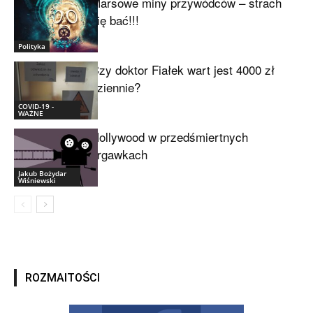
Marsowe miny przywódców – strach
się bać!!!
Polityka
Czy doktor Fiałek wart jest 4000 zł
dziennie?
COVID-19 -
WAŻNE
Hollywood w przedśmiertnych
drgawkach
Jakub Bożydar
Wiśniewski
ROZMAITOŚCI