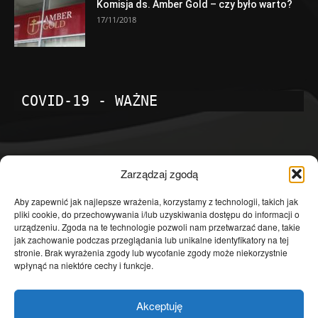
Komisja ds. Amber Gold – czy było warto?
17/11/2018
COVID-19 - WAŻNE
POPULARNE KATEGORIE
Zarządzaj zgodą
Temat dnia
4601
Aby zapewnić jak najlepsze wrażenia, korzystamy z technologii, takich jak
pliki cookie, do przechowywania i/lub uzyskiwania dostępu do informacji o
Publicystyka
4363
urządzeniu. Zgoda na te technologie pozwoli nam przetwarzać dane, takie
jak zachowanie podczas przeglądania lub unikalne identyfikatory na tej
Polityka
3639
stronie. Brak wyrażenia zgody lub wycofanie zgody może niekorzystnie
Polska
3462
wpłynąć na niektóre cechy i funkcje.
Społeczeństwo
2823
Akceptuję
Kraj
1290