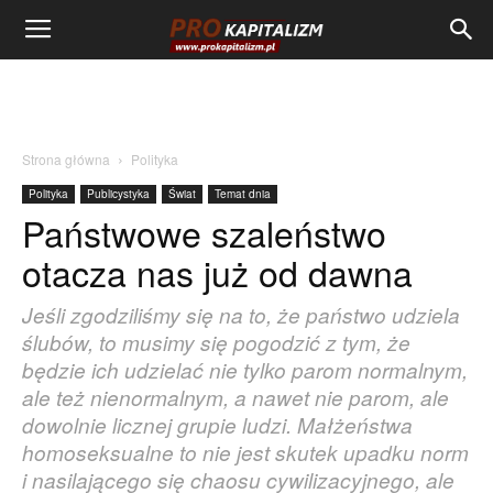
Strona główna
Polityka
Polityka
Publicystyka
Świat
Temat dnia
Państwowe szaleństwo
otacza nas już od dawna
Jeśli zgodziliśmy się na to, że państwo udziela
ślubów, to musimy się pogodzić z tym, że
będzie ich udzielać nie tylko parom normalnym,
ale też nienormalnym, a nawet nie parom, ale
dowolnie licznej grupie ludzi. Małżeństwa
homoseksualne to nie jest skutek upadku norm
i nasilającego się chaosu cywilizacyjnego, ale