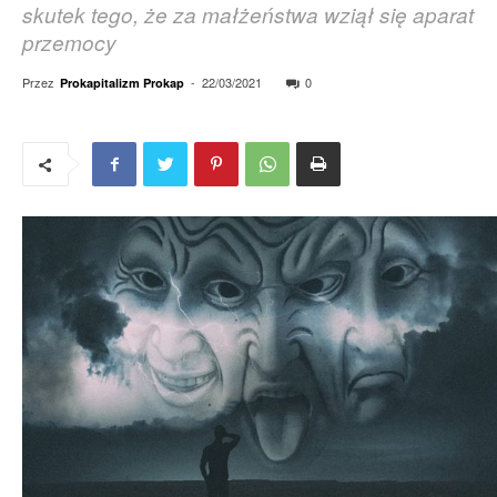
skutek tego, że za małżeństwa wziął się aparat
przemocy
Przez
-
22/03/2021
0
Prokapitalizm Prokap