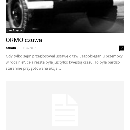
Jan Przybył
ORMO czuwa
admin
-
10/04/2013
7
Gdy tylko sejm przegłosował ustawę o tzw. „zapobieganiu przemocy
w rodzinie”, cała reszta była już tylko kwestią czasu. To była bardzo
starannie przygotowana akcja....