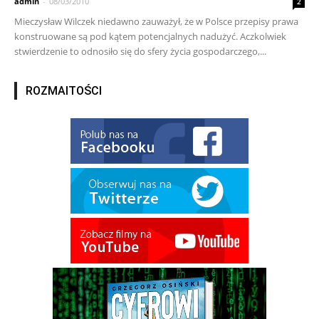
admin
-
08/03/2010
2
Mieczysław Wilczek niedawno zauważył, że w Polsce przepisy prawa
konstruowane są pod kątem potencjalnych nadużyć. Aczkolwiek
stwierdzenie to odnosiło się do sfery życia gospodarczego,...
ROZMAITOŚCI