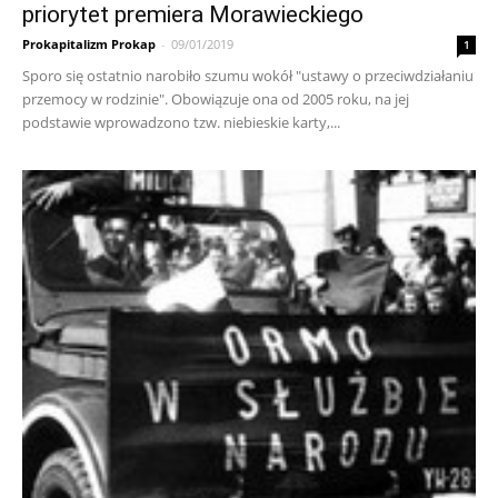
priorytet premiera Morawieckiego
Prokapitalizm Prokap
-
09/01/2019
1
Sporo się ostatnio narobiło szumu wokół "ustawy o przeciwdziałaniu
przemocy w rodzinie". Obowiązuje ona od 2005 roku, na jej
podstawie wprowadzono tzw. niebieskie karty,...