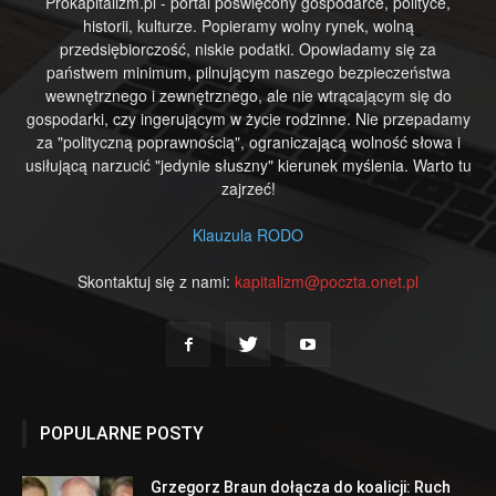
Prokapitalizm.pl - portal poświęcony gospodarce, polityce,
historii, kulturze. Popieramy wolny rynek, wolną
przedsiębiorczość, niskie podatki. Opowiadamy się za
państwem minimum, pilnującym naszego bezpieczeństwa
wewnętrznego i zewnętrznego, ale nie wtrącającym się do
gospodarki, czy ingerującym w życie rodzinne. Nie przepadamy
za "polityczną poprawnością", ograniczającą wolność słowa i
usiłującą narzucić "jedynie słuszny" kierunek myślenia. Warto tu
zajrzeć!
Klauzula RODO
Skontaktuj się z nami:
kapitalizm@poczta.onet.pl
POPULARNE POSTY
Grzegorz Braun dołącza do koalicji: Ruch