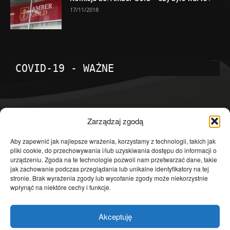
17/11/2018
COVID-19 - WAŻNE
POPULARNE KATEGORIE
Zarządzaj zgodą
Temat dnia
4601
Aby zapewnić jak najlepsze wrażenia, korzystamy z technologii, takich jak
pliki cookie, do przechowywania i/lub uzyskiwania dostępu do informacji o
Publicystyka
4363
urządzeniu. Zgoda na te technologie pozwoli nam przetwarzać dane, takie
jak zachowanie podczas przeglądania lub unikalne identyfikatory na tej
Polityka
3639
stronie. Brak wyrażenia zgody lub wycofanie zgody może niekorzystnie
Polska
3462
wpłynąć na niektóre cechy i funkcje.
Społeczeństwo
2823
Akceptuję
Kraj
1290