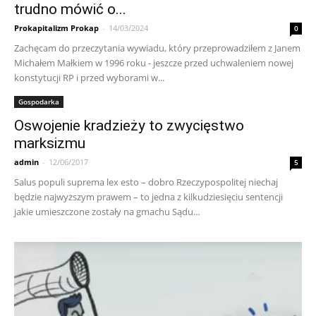
trudno mówić o...
Prokapitalizm Prokap
-
14/03/2024
0
Zachęcam do przeczytania wywiadu, który przeprowadziłem z Janem
Michałem Małkiem w 1996 roku - jeszcze przed uchwaleniem nowej
konstytucji RP i przed wyborami w...
Gospodarka
Oswojenie kradzieży to zwycięstwo
marksizmu
admin
-
12/06/2017
5
Salus populi suprema lex esto – dobro Rzeczypospolitej niechaj
będzie najwyższym prawem – to jedna z kilkudziesięciu sentencji
jakie umieszczone zostały na gmachu Sądu...