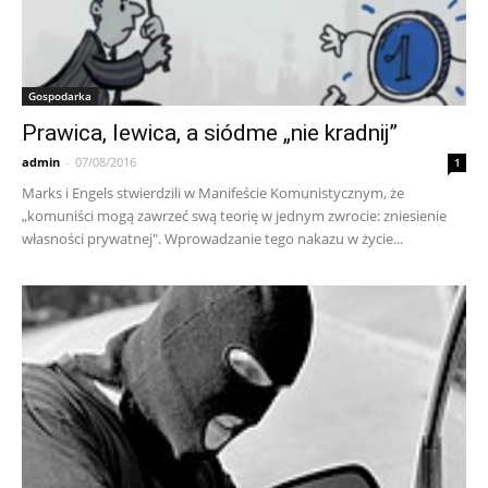
Gospodarka
Prawica, lewica, a siódme „nie kradnij”
admin
-
07/08/2016
1
Marks i Engels stwierdzili w Manifeście Komunistycznym, że
„komuniści mogą zawrzeć swą teorię w jednym zwrocie: zniesienie
własności prywatnej". Wprowadzanie tego nakazu w życie...