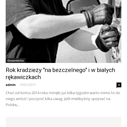
Gospodarka
Rok kradzieży "na bezczelnego" i w białych
rękawiczkach
admin
-
19/01/2015
8
Choć od końca 2014 roku minęło już kilka tygodni warto mimo to do
niego wrócić i poczynić kilka uwag. Jeśli mielibyśmy spojrzeć na
Polskę...