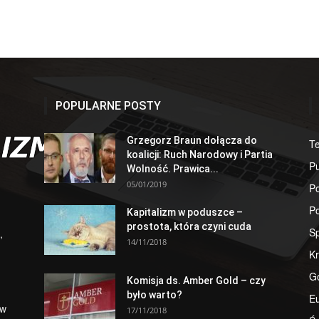
POPULARNE POSTY
Grzegorz Braun dołącza do
T
koalicji: Ruch Narodowy i Partia
Pu
Wolność. Prawica...
05/01/2019
Po
Po
Kapitalizm w poduszce –
prostota, która czyni cuda
S
,
14/11/2018
Kr
G
Komisja ds. Amber Gold – czy
było warto?
E
 w
17/11/2018