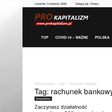
czwartek, 6 sierpnia, 2026
Zaloguj się / Dołącz
Prokapitalizm,
gospodarka,
TOP
COVID-19 – WAŻNE
POLSKA
polityka,
historia,
Strona główna
Tagi
Rachunek bankowy
Tag: rachunek bankow
newsy
Gospodarka
Zaczynasz działalność