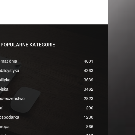
POPULARNE KATEGORIE
emat dnia
4601
blicystyka
4363
lityka
3639
lska
3462
połeczeństwo
2823
aj
1290
ospodarka
1230
uropa
866