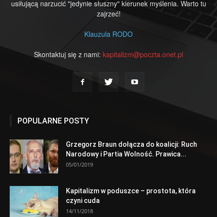
usiłującą narzucić "jedynie słuszny" kierunek myślenia. Warto tu
zajrzeć!
Klauzula RODO
Skontaktuj się z nami:
kapitalizm@poczta.onet.pl
POPULARNE POSTY
Grzegorz Braun dołącza do koalicji: Ruch
Narodowy i Partia Wolność. Prawica...
05/01/2019
Kapitalizm w poduszce – prostota, która
czyni cuda
14/11/2018