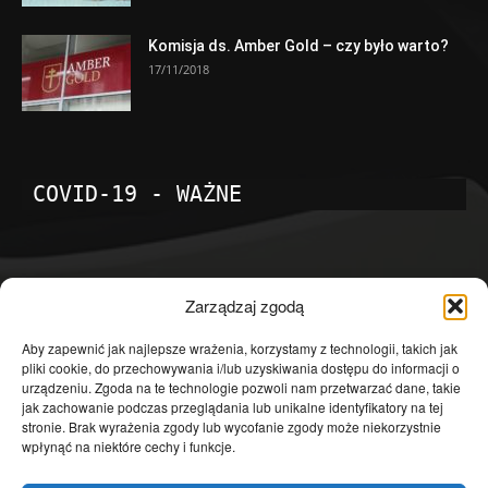
Komisja ds. Amber Gold – czy było warto?
17/11/2018
COVID-19 - WAŻNE
POPULARNE KATEGORIE
Zarządzaj zgodą
Temat dnia
4601
Aby zapewnić jak najlepsze wrażenia, korzystamy z technologii, takich jak
pliki cookie, do przechowywania i/lub uzyskiwania dostępu do informacji o
Publicystyka
4363
urządzeniu. Zgoda na te technologie pozwoli nam przetwarzać dane, takie
jak zachowanie podczas przeglądania lub unikalne identyfikatory na tej
Polityka
3639
stronie. Brak wyrażenia zgody lub wycofanie zgody może niekorzystnie
Polska
3462
wpłynąć na niektóre cechy i funkcje.
Społeczeństwo
2823