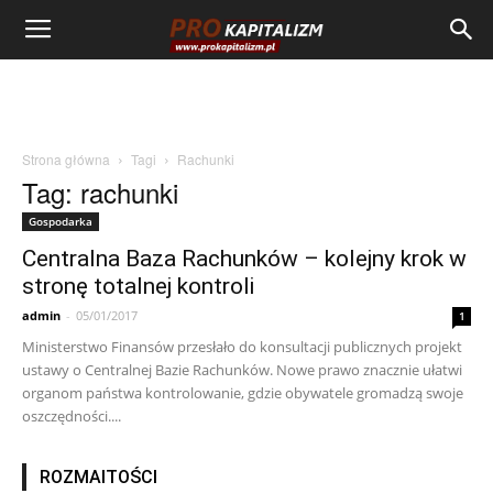
Strona główna
Tagi
Rachunki
Tag: rachunki
Gospodarka
Centralna Baza Rachunków – kolejny krok w
stronę totalnej kontroli
admin
-
05/01/2017
1
Ministerstwo Finansów przesłało do konsultacji publicznych projekt
ustawy o Centralnej Bazie Rachunków. Nowe prawo znacznie ułatwi
organom państwa kontrolowanie, gdzie obywatele gromadzą swoje
oszczędności....
ROZMAITOŚCI