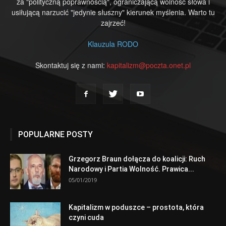
za "polityczną poprawnością", ograniczającą wolność słowa i
usiłującą narzucić "jedynie słuszny" kierunek myślenia. Warto tu
zajrzeć!
Klauzula RODO
Skontaktuj się z nami:
kapitalizm@poczta.onet.pl
POPULARNE POSTY
Grzegorz Braun dołącza do koalicji: Ruch
Narodowy i Partia Wolność. Prawica...
05/01/2019
Kapitalizm w poduszce – prostota, która
czyni cuda