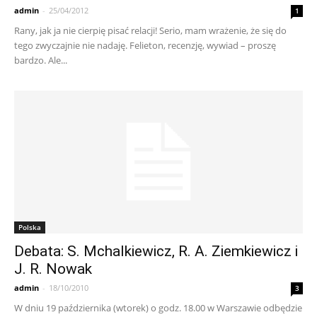
admin
-
25/04/2012
1
Rany, jak ja nie cierpię pisać relacji! Serio, mam wrażenie, że się do
tego zwyczajnie nie nadaję. Felieton, recenzję, wywiad – proszę
bardzo. Ale...
Polska
Debata: S. Mchalkiewicz, R. A. Ziemkiewicz i
J. R. Nowak
admin
-
18/10/2010
3
W dniu 19 października (wtorek) o godz. 18.00 w Warszawie odbędzie