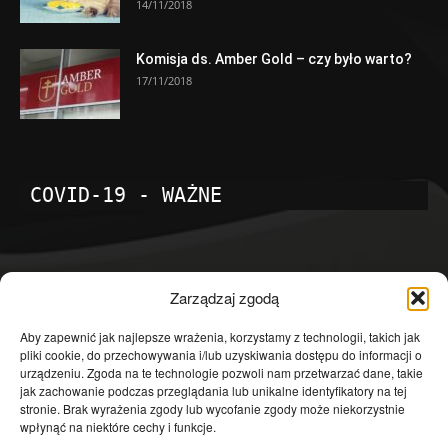
14/11/2018
Komisja ds. Amber Gold – czy było warto?
17/11/2018
COVID-19 - WAŻNE
POPULARNE KATEGORIE
Zarządzaj zgodą
Temat dnia
4601
Aby zapewnić jak najlepsze wrażenia, korzystamy z technologii, takich jak
pliki cookie, do przechowywania i/lub uzyskiwania dostępu do informacji o
Publicystyka
4363
urządzeniu. Zgoda na te technologie pozwoli nam przetwarzać dane, takie
jak zachowanie podczas przeglądania lub unikalne identyfikatory na tej
Polityka
3639
stronie. Brak wyrażenia zgody lub wycofanie zgody może niekorzystnie
Polska
3462
wpłynąć na niektóre cechy i funkcje.