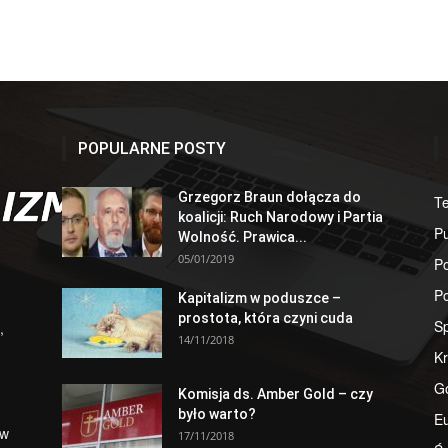
POPULARNE POSTY
Grzegorz Braun dołącza do
T
koalicji: Ruch Narodowy i Partia
Pu
Wolność. Prawica...
05/01/2019
Po
Po
Kapitalizm w poduszce –
prostota, która czyni cuda
S
,
14/11/2018
Kr
G
Komisja ds. Amber Gold – czy
było warto?
E
 w
17/11/2018