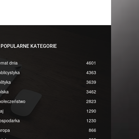
POPULARNE KATEGORIE
emat dnia
4601
blicystyka
4363
lityka
3639
lska
3462
połeczeństwo
2823
aj
1290
ospodarka
1230
uropa
866