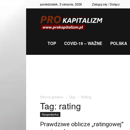
poniedziałek, 3 sierpnia, 2026
Zaloguj się / Dołącz
Prokapitalizm,
gospodarka,
TOP
COVID-19 – WAŻNE
POLSKA
polityka,
historia,
Strona główna
Tagi
Rating
Tag: rating
newsy
Gospodarka
Prawdziwe oblicze „ratingowej”