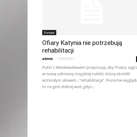
Europa
Ofiary Katynia nie potrzebują
rehabilitacji
admin
-
17/02/2011
Putin z Miedwiediewem proponują, aby Polacy zagra
w nową odmianę rosyjskiej ruletki, którą określili
wzniosłym słowem..."rehabilitacja". Pozornie wygląd
to na gest dobrej woli, gdyż...