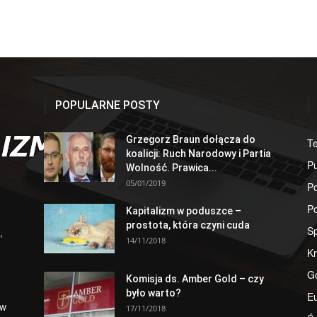
POPULARNE POSTY
Grzegorz Braun dołącza do
T
koalicji: Ruch Narodowy i Partia
Pu
Wolność. Prawica...
05/01/2019
Po
Po
Kapitalizm w poduszce –
prostota, która czyni cuda
S
,
14/11/2018
Kr
G
Komisja ds. Amber Gold – czy
było warto?
E
 w
17/11/2018