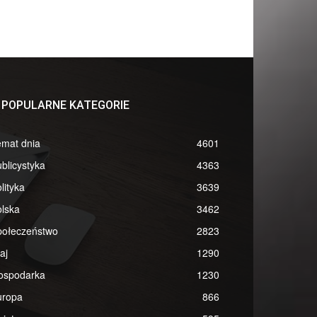
POPULARNE KATEGORIE
emat dnia
4601
blicystyka
4363
lityka
3639
lska
3462
połeczeństwo
2823
aj
1290
ospodarka
1230
uropa
866