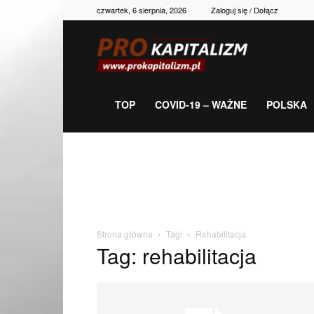
czwartek, 6 sierpnia, 2026
Zaloguj się / Dołącz
Prokapitalizm,
gospodarka,
TOP
COVID-19 – WAŻNE
POLSKA
polityka,
historia,
Strona główna
Tagi
Rehabilitacja
Tag: rehabilitacja
newsy