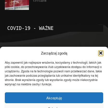
17/11/2018
COVID-19 - WAŻNE
POPULARNE KATEGORIE
Zarządzaj zgodą
Temat dnia
4601
Aby zapewnić jak najlepsze wrażenia, korzystamy z technologii, takich jak
pliki cookie, do przechowywania i/lub uzyskiwania dostępu do informacji o
Publicystyka
4363
urządzeniu. Zgoda na te technologie pozwoli nam przetwarzać dane, takie
jak zachowanie podczas przeglądania lub unikalne identyfikatory na tej
Polityka
3639
stronie. Brak wyrażenia zgody lub wycofanie zgody może niekorzystnie
Polska
3462
wpłynąć na niektóre cechy i funkcje.
Społeczeństwo
2823
Akceptuję
Kraj
1290
Gospodarka
1230