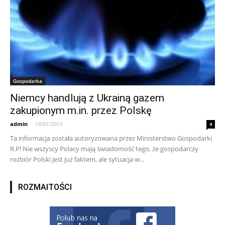
Gospodarka
Niemcy handlują z Ukrainą gazem
zakupionym m.in. przez Polskę
admin
-
19/01/2015
4
Ta informacja została autoryzowana przez Ministerstwo Gospodarki
R.P! Nie wszyscy Polacy mają świadomość tego, że gospodarczy
rozbiór Polski jest już faktem, ale sytuacja w...
ROZMAITOŚCI