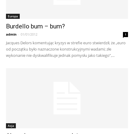
Europa
Burdello bum – bum?
admin
-
01/01/2012
1
Jacques Delors komentując kryzys w strefie euro stwierdził, że „euro
od początku było naznaczone konstrukcyjnymi wadami; złe
wykonanie nie dyskwalifikuje jednak pomysłu jako takiego”,...
Azja