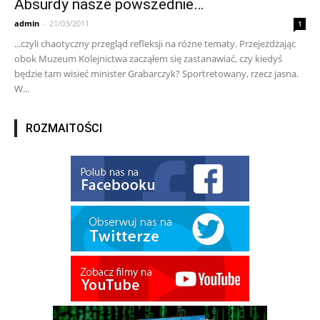
Absurdy nasze powszednie…
admin
-
21/03/2011
1
...czyli chaotyczny przegląd refleksji na różne tematy. Przejeżdżając
obok Muzeum Kolejnictwa zacząłem się zastanawiać, czy kiedyś
będzie tam wisieć minister Grabarczyk? Sportretowany, rzecz jasna.
W...
ROZMAITOŚCI