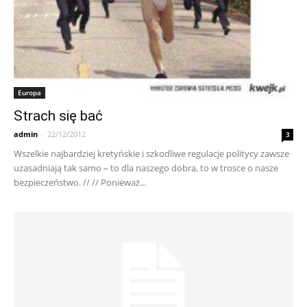
Europa
Strach się bać
admin
-
22/12/2012
3
Wszelkie najbardziej kretyńskie i szkodliwe regulacje politycy zawsze
uzasadniają tak samo – to dla naszego dobra, to w trosce o nasze
bezpieczeństwo. // // Ponieważ...