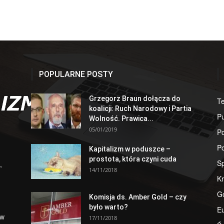
POPULARNE POSTY
Grzegorz Braun dołącza do
T
koalicji: Ruch Narodowy i Partia
Pu
Wolność. Prawica...
05/01/2019
Po
Po
Kapitalizm w poduszce –
prostota, która czyni cuda
S
,
14/11/2018
Kr
G
Komisja ds. Amber Gold – czy
było warto?
E
 w
17/11/2018