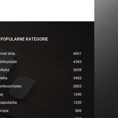
POPULARNE KATEGORIE
emat dnia
4601
blicystyka
4363
lityka
3639
lska
3462
połeczeństwo
2823
aj
1290
ospodarka
1230
uropa
866