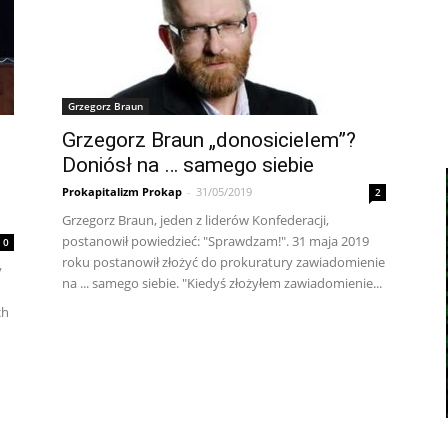
Grzegorz Braun
Grzegorz Braun „donosicielem”?
Doniósł na … samego siebie
Prokapitalizm Prokap
-
31/05/2019
2
Grzegorz Braun, jeden z liderów Konfederacji,
postanowił powiedzieć: "Sprawdzam!". 31 maja 2019
0
roku postanowił złożyć do prokuratury zawiadomienie
y
na ... samego siebie. "Kiedyś złożyłem zawiadomienie...
ch