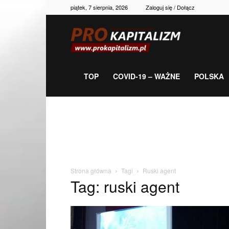
piątek, 7 sierpnia, 2026
Zaloguj się / Dołącz
Prokapitalizm,
gospodarka,
TOP
COVID-19 – WAŻNE
POLSKA
polityka,
historia,
Strona główna
Tagi
Ruski agent
Tag: ruski agent
newsy