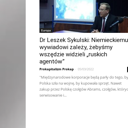
Europa
Dr Leszek Sykulski: Niemieckiemu
wywiadowi zależy, żebyśmy
wszędzie widzieli „ruskich
agentów”
Prokapitalizm Prokap
-
05/03/2022
"Międzynarodowe korporacje będą parły do tego, b
Polska szła na wojnę, by kupowała sprzęt. Nawet
zakup przez Polskę czołgów Abrams, czołgów, który
serwisowanie i...