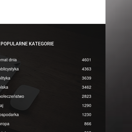
POPULARNE KATEGORIE
emat dnia
4601
blicystyka
4363
lityka
3639
lska
3462
połeczeństwo
2823
aj
1290
ospodarka
1230
uropa
866