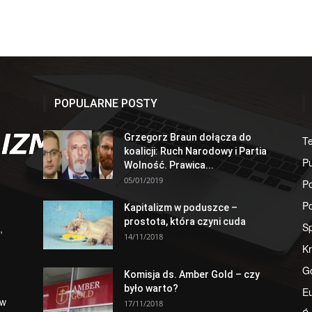
POPULARNE POSTY
Grzegorz Braun dołącza do
T
koalicji: Ruch Narodowy i Partia
Pu
Wolność. Prawica...
05/01/2019
Po
Po
Kapitalizm w poduszce –
prostota, która czyni cuda
S
,
14/11/2018
Kr
G
Komisja ds. Amber Gold – czy
było warto?
E
 w
17/11/2018