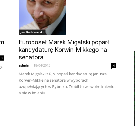
Jan Bodakowski
Europoseł Marek Migalski poparł
em
kandydaturę Korwin-Mikkego na
senatora
3
admin
-
18/04/2013
4
y,
Marek Migalski z PJN poparł kandydaturę Janusza
Korwin-Mikke na senatora w wyborach
uzupełniających w Rybniku. Zrobił to w swoim imieniu,
a nie w imieniu...