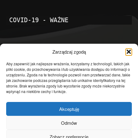
COVID-19 - WAŻNE
POPULARNE KATEGORIE
Zarządzaj zgodą
Temat dnia
4601
Aby zapewnić jak najlepsze wrażenia, korzystamy z technologii, takich jak
pliki cookie, do przechowywania i/lub uzyskiwania dostępu do informacji o
Publicystyka
4363
urządzeniu. Zgoda na te technologie pozwoli nam przetwarzać dane, takie
jak zachowanie podczas przeglądania lub unikalne identyfikatory na tej
Polityka
3639
stronie. Brak wyrażenia zgody lub wycofanie zgody może niekorzystnie
Polska
3462
wpłynąć na niektóre cechy i funkcje.
Społeczeństwo
2823
Akceptuję
Kraj
1290
Gospodarka
1230
Odmów
Europa
866
Zobacz preferencje