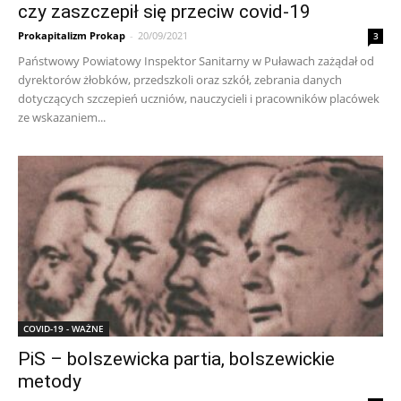
czy zaszczepił się przeciw covid-19
Prokapitalizm Prokap
-
20/09/2021
3
Państwowy Powiatowy Inspektor Sanitarny w Puławach zażądał od
dyrektorów żłobków, przedszkoli oraz szkół, zebrania danych
dotyczących szczepień uczniów, nauczycieli i pracowników placówek
ze wskazaniem...
COVID-19 - WAŻNE
PiS – bolszewicka partia, bolszewickie
metody