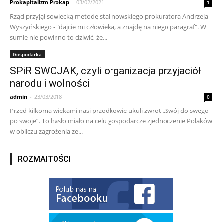
Prokapitalizm Prokap
-
03/02/2021
1
Rząd przyjął sowiecką metodę stalinowskiego prokuratora Andrzeja
Wyszyńskiego - "dajcie mi człowieka, a znajdę na niego paragraf". W
sumie nie powinno to dziwić, że...
Gospodarka
SPiR SWOJAK, czyli organizacja przyjaciół
narodu i wolności
admin
-
23/03/2018
0
Przed kilkoma wiekami nasi przodkowie ukuli zwrot „Swój do swego
po swoje”. To hasło miało na celu gospodarcze zjednoczenie Polaków
w obliczu zagrożenia ze...
ROZMAITOŚCI