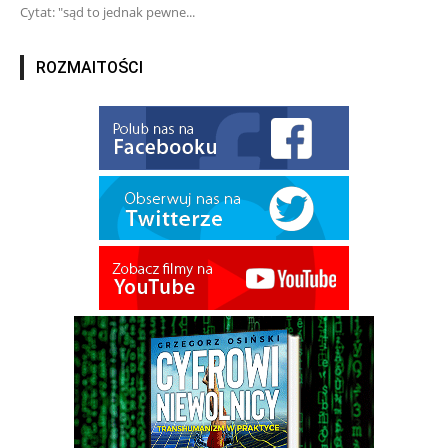
Cytat: "sąd to jednak pewne...
ROZMAITOŚCI