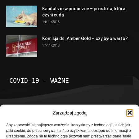
Kapitalizm w poduszce – prostota, która
czyni cuda
14/11/2018
Komisja ds. Amber Gold – czy było warto?
17/11/2018
COVID-19 - WAŻNE
POPULARNE KATEGORIE
Zarządzaj zgodą
Temat dnia
4601
Aby zapewnić jak najlepsze wrażenia, korzystamy z technologii, takich jak
pliki cookie, do przechowywania i/lub uzyskiwania dostępu do informacji o
Publicystyka
4363
urządzeniu. Zgoda na te technologie pozwoli nam przetwarzać dane, takie