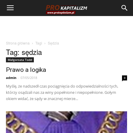
Strona główna
Tagi
Sędzia
Tag: sędzia
Małgorzata Todd
Prawo a logika
admin
-
07/05/2018
0
Myślę, że nadszedł czas pociągnięcia do odpowiedzialności tych,
którzy osądzali nas za winy popełnione i niepopełnione. Gołym
okiem widać, że sądy w znacznej mierze...