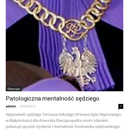
Obyczaje
Patologiczna mentalność sędziego
admin
-
04/08/2012
1
Wypowiedź sędziego Tomasza Kałużego (Prezesa Sądu Rejonowego
w Białymstoku) dla dziennika Rzeczpospolita moim zdaniem
pokazuje sposób myślenia i mentalność środowiska sędziowskiego.