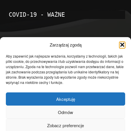
COVID-19 - WAŻNE
POPULARNE KATEGORIE
Zarządzaj zgodą
Temat dnia
4601
Aby zapewnić jak najlepsze wrażenia, korzystamy z technologii, takich jak
pliki cookie, do przechowywania i/lub uzyskiwania dostępu do informacji o
Publicystyka
4363
urządzeniu. Zgoda na te technologie pozwoli nam przetwarzać dane, takie
jak zachowanie podczas przeglądania lub unikalne identyfikatory na tej
Polityka
3639
stronie. Brak wyrażenia zgody lub wycofanie zgody może niekorzystnie
Polska
3462
wpłynąć na niektóre cechy i funkcje.
Społeczeństwo
2823
Akceptuję
Kraj
1290
Gospodarka
1230
Odmów
Europa
866
Zobacz preferencje
Świat
595