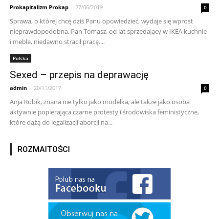
Prokapitalizm Prokap
-
27/06/2019
0
Sprawa, o której chcę dziś Panu opowiedzieć, wydaje się wprost
nieprawdopodobna. Pan Tomasz, od lat sprzedający w IKEA kuchnie
i meble, niedawno stracił pracę....
Polska
Sexed – przepis na deprawację
admin
-
20/11/2017
0
Anja Rubik, znana nie tylko jako modelka, ale także jako osoba
aktywnie popierająca czarne protesty i środowiska feministyczne,
które dążą do legalizacji aborcji na...
ROZMAITOŚCI