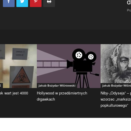
d
Pr
E
Jakub Bożydar Wiśniewski
Jakub Bożydar Wiśn
ek wart jest 4000
Hollywood w przedśmiertnych
Niby-„Odyseja” –
drgawkach
wzorzec „marksi
popkulturowego”