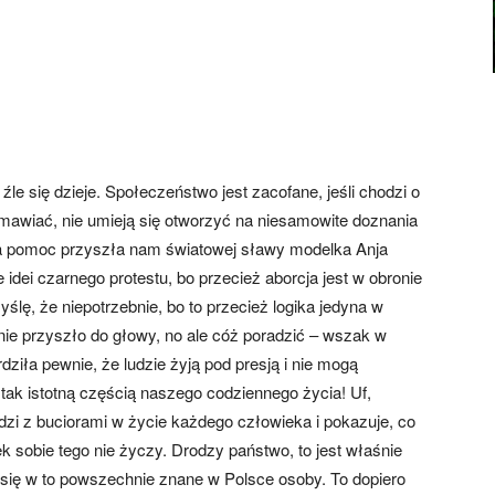
le się dzieje. Społeczeństwo jest zacofane, jeśli chodzi o
ozmawiać, nie umieją się otworzyć na niesamowite doznania
na pomoc przyszła nam światowej sławy modelka Anja
idei czarnego protestu, bo przecież aborcja jest w obronie
ślę, że niepotrzebnie, bo to przecież logika jedyna w
ie przyszło do głowy, no ale cóż poradzić – wszak w
dziła pewnie, że ludzie żyją pod presją i nie mogą
tak istotną częścią naszego codziennego życia! Uf,
dzi z buciorami w życie każdego człowieka i pokazuje, co
iek sobie tego nie życzy. Drodzy państwo, to jest właśnie
ię w to powszechnie znane w Polsce osoby. To dopiero