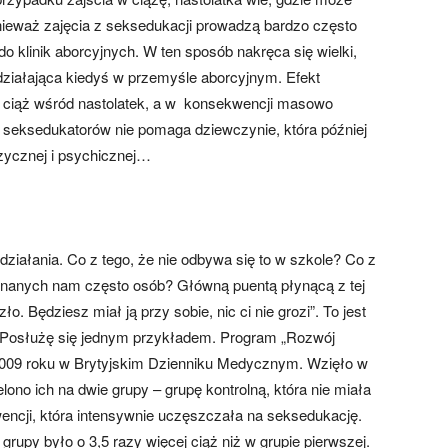
onieważ zajęcia z seksedukacji prowadzą bardzo często
o klinik aborcyjnych. W ten sposób nakręca się wielki,
działająca kiedyś w przemyśle aborcyjnym. Efekt
ba ciąż wśród nastolatek, a w konsekwencji masowo
h seksedukatorów nie pomaga dziewczynie, która później
zycznej i psychicznej…
ziałania. Co z tego, że nie odbywa się to w szkole? Co z
 znanych nam często osób? Główną puentą płynącą z tej
o. Będziesz miał ją przy sobie, nic ci nie grozi”. To jest
t. Posłużę się jednym przykładem. Program „Rozwój
2009 roku w Brytyjskim Dzienniku Medycznym. Wzięło w
lono ich na dwie grupy – grupę kontrolną, która nie miała
wencji, która intensywnie uczęszczała na seksedukację.
grupy było o 3,5 razy więcej ciąż niż w grupie pierwszej.