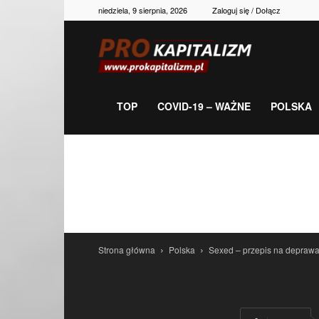
niedziela, 9 sierpnia, 2026
Zaloguj się / Dołącz
Prokapitalizm,
gospodarka,
TOP
COVID-19 – WAŻNE
POLSKA
polityka,
historia,
Strona główna
Polska
Sexed – przepis na deprawa
newsy