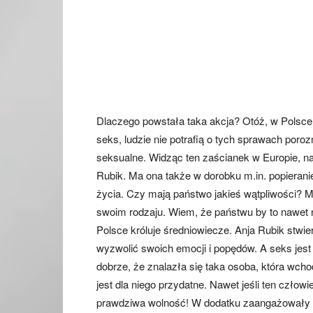
Dlaczego powstała taka akcja? Otóż, w Polsce ź
seks, ludzie nie potrafią o tych sprawach por
seksualne. Widząc ten zaścianek w Europie, 
Rubik. Ma ona także w dorobku m.in. popieranie 
życia. Czy mają państwo jakieś wątpliwości? My
swoim rodzaju. Wiem, że państwu by to nawet n
Polsce króluje średniowiecze. Anja Rubik stwier
wyzwolić swoich emocji i popędów. A seks jest 
dobrze, że znalazła się taka osoba, która wcho
jest dla niego przydatne. Nawet jeśli ten człow
prawdziwa wolność! W dodatku zaangażowały s