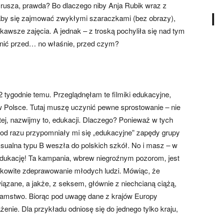
rusza, prawda? Bo dlaczego niby Anja Rubik wraz z
by się zajmować zwykłymi szaraczkami (bez obrazy),
kawsze zajęcia. A jednak – z troską pochyliła się nad tym
nić przed… no właśnie, przed czym?
 tygodnie temu. Przeglądnęłam te filmiki edukacyjne,
 Polsce. Tutaj muszę uczynić pewne sprostowanie – nie
ej, nazwijmy to, edukacji. Dlaczego? Ponieważ w tych
, od razu przypomniały mi się „edukacyjne” zapędy grupy
ksualna typu B weszła do polskich szkół. No i masz – w
 edukację! Ta kampania, wbrew niegroźnym pozorom, jest
łkowite zdeprawowanie młodych ludzi. Mówiąc, że
ązane, a jakże, z seksem, głównie z niechcianą ciążą,
kłamstwo. Biorąc pod uwagę dane z krajów Europy
nie. Dla przykładu odniosę się do jednego tylko kraju,