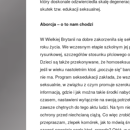
który doskonale odzwierciedla skalę degenerac
skutek tzw. edukacji seksualnej.
Aborcja – o to nam chodzi
W Wielkiej Brytanii na dobre zakorzeniła się 
roku życia. We wczesnym etapie szkolnym jej 
rysunkowej, szczegółów stosunku płciowego or
Dzieci są także przekonywane, że homoseksual
jeśli w wieku nastoletnim ktoś „poczuje się” ba
nie ma. Program seksedukacji zakłada, że wszy
seksualnie, w związku z czym promuje szeroką
informacją, gdzie i jak można takie środki nab
czasem, nastawieni wyłącznie na swoją potrze
zawsze chętnych do tego aktu ludzi. Na tym ni
ochrony przed niechcianą ciążą. Co więc zrob
przepraszam, zlepek komórek, jak to mówią śro
czegoś powstaje nagle ktoś, prawda? Otóż, w p