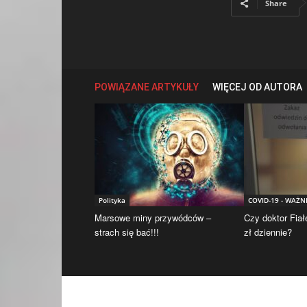
Share
POWIĄZANE ARTYKUŁY
WIĘCEJ OD AUTORA
Polityka
COVID-19 - WAŻN
Marsowe miny przywódców –
Czy doktor Fiał
strach się bać!!!
zł dziennie?