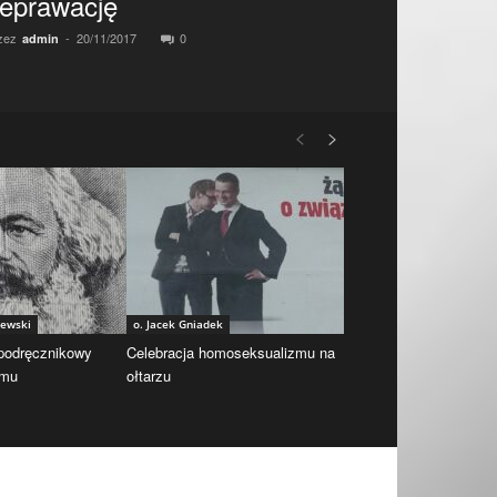
eprawację
zez
-
20/11/2017
0
admin
iewski
o. Jacek Gniadek
 podręcznikowy
Celebracja homoseksualizmu na
zmu
ołtarzu