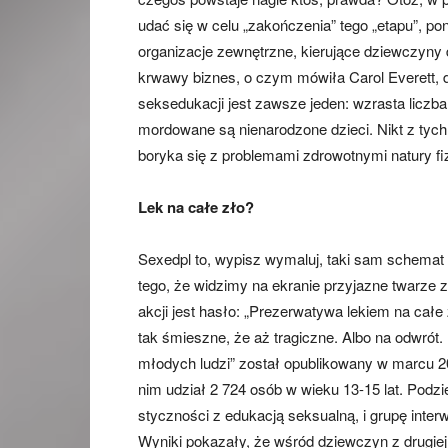
udać się w celu „zakończenia” tego „etapu”, p
organizacje zewnętrzne, kierujące dziewczyny d
krwawy biznes, o czym mówiła Carol Everett, 
seksedukacji jest zawsze jeden: wzrasta licz
mordowane są nienarodzone dzieci. Nikt z tyc
boryka się z problemami zdrowotnymi natury fi
Lek na całe zło?
Sexedpl to, wypisz wymaluj, taki sam schemat d
tego, że widzimy na ekranie przyjazne twarze
akcji jest hasło: „Prezerwatywa lekiem na całe zł
tak śmieszne, że aż tragiczne. Albo na odwró
młodych ludzi” został opublikowany w marcu 
nim udział 2 724 osób w wieku 13-15 lat. Podzie
styczności z edukacją seksualną, i grupę inter
Wyniki pokazały, że wśród dziewczyn z drugiej 