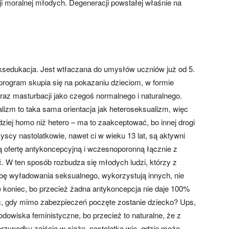
ji moralnej młodych. Degeneracji powstałej właśnie na
seksedukacja. Jest wtłaczana do umysłów uczniów już od 5.
program skupia się na pokazaniu dzieciom, w formie
az masturbacji jako czegoś normalnego i naturalnego.
izm to taka sama orientacja jak heteroseksualizm, więc
rdziej homo niż hetero – ma to zaakceptować, bo innej drogi
scy nastolatkowie, nawet ci w wieku 13 lat, są aktywni
 ofertę antykoncepcyjną i wczesnoporonną łącznie z
yć. W ten sposób rozbudza się młodych ludzi, którzy z
bę wyładowania seksualnego, wykorzystują innych, nie
e koniec, bo przecież żadna antykoncepcja nie daje 100%
ić, gdy mimo zabezpieczeń poczęte zostanie dziecko? Ups,
dowiska feministyczne, bo przecież to naturalne, że z
rzypadku zajścia w ciążę, nastolatka wie, gdzie może